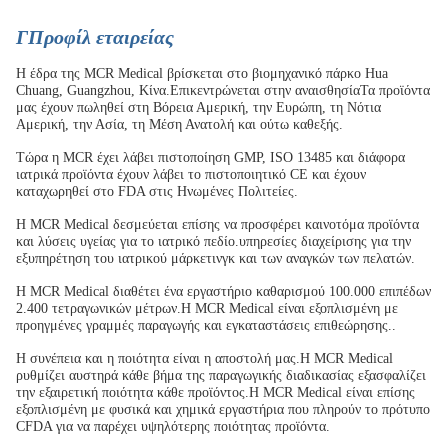
Γ
Προφίλ εταιρείας
Η έδρα της MCR Medical βρίσκεται στο βιομηχανικό πάρκο Hua
Chuang, Guangzhou, Κίνα.Επικεντρώνεται στην αναισθησίαΤα προϊόντα
μας έχουν πωληθεί στη Βόρεια Αμερική, την Ευρώπη, τη Νότια
Αμερική, την Ασία, τη Μέση Ανατολή και ούτω καθεξής.
Τώρα η MCR έχει λάβει πιστοποίηση GMP, ISO 13485 και διάφορα
ιατρικά προϊόντα έχουν λάβει το πιστοποιητικό CE και έχουν
καταχωρηθεί στο FDA στις Ηνωμένες Πολιτείες.
Η MCR Medical δεσμεύεται επίσης να προσφέρει καινοτόμα προϊόντα
και λύσεις υγείας για το ιατρικό πεδίο.υπηρεσίες διαχείρισης για την
εξυπηρέτηση του ιατρικού μάρκετινγκ και των αναγκών των πελατών.
Η MCR Medical διαθέτει ένα εργαστήριο καθαρισμού 100.000 επιπέδων
2.400 τετραγωνικών μέτρων.Η MCR Medical είναι εξοπλισμένη με
προηγμένες γραμμές παραγωγής και εγκαταστάσεις επιθεώρησης..
Η συνέπεια και η ποιότητα είναι η αποστολή μας.Η MCR Medical
ρυθμίζει αυστηρά κάθε βήμα της παραγωγικής διαδικασίας εξασφαλίζει
την εξαιρετική ποιότητα κάθε προϊόντος.Η MCR Medical είναι επίσης
εξοπλισμένη με φυσικά και χημικά εργαστήρια που πληρούν το πρότυπο
CFDA για να παρέχει υψηλότερης ποιότητας προϊόντα.