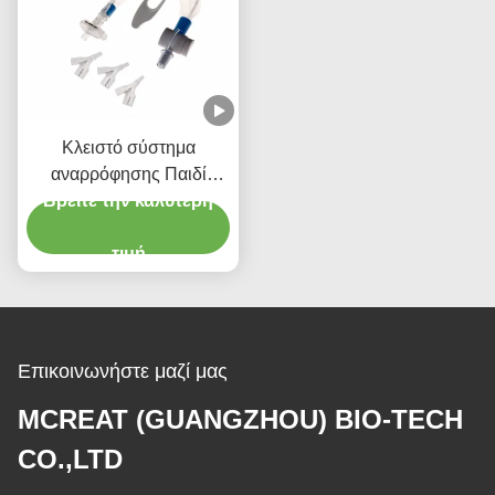
Κλειστό σύστημα
αναρρόφησης Παιδί
τύπου 72H CSC Ενιαία
Βρείτε την καλύτερη
ιατρική προμήθεια
τιμή
Επικοινωνήστε μαζί μας
MCREAT (GUANGZHOU) BIO-TECH
CO.,LTD