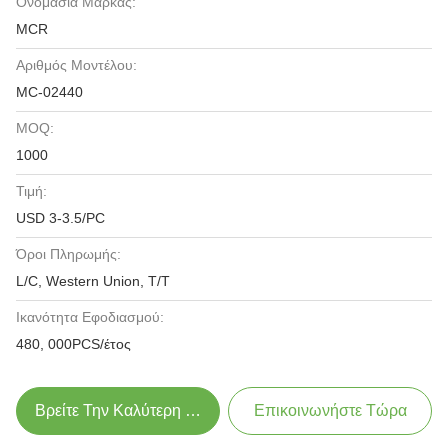
Ονομασία Μάρκας:
MCR
Αριθμός Μοντέλου:
MC-02440
MOQ:
1000
Τιμή:
USD 3-3.5/PC
Όροι Πληρωμής:
L/C, Western Union, T/T
Ικανότητα Εφοδιασμού:
480, 000PCS/έτος
Βρείτε Την Καλύτερη Τιμή
Επικοινωνήστε Τώρα