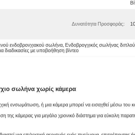
Βί
Δυνατότητα Προσφοράς:
1
εινού ενδοβρονχιακού σωλήνα
, 
Ενδοβρογχικός σωλήνας διπλού
α διαδικασίες με υποβοήθηση βίντεο
γχιο σωλήνα χωρίς κάμερα
χική ενσωμάτωση, ή μια κάμερα μπορεί να εισαχθεί μέσω του καν
ρηση της κάμερας για μεγάλο χρονικό διάστημα για εύκολη παρα
αστεί για επιλεκτική αερισμός ενός πνεύμονα, επιτρέποντας ή