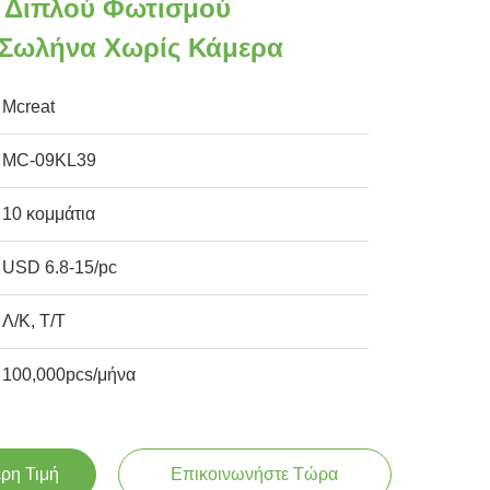
ι Διπλού Φωτισμού
 Σωλήνα Χωρίς Κάμερα
Mcreat
MC-09KL39
10 κομμάτια
USD 6.8-15/pc
Λ/Κ, Τ/Τ
100,000pcs/μήνα
ερη Τιμή
Επικοινωνήστε Τώρα