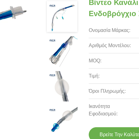
Βίντεο Κανάλ
Ενδοβρόγχιο
Ονομασία Μάρκας:
Αριθμός Μοντέλου:
MOQ:
Τιμή:
Όροι Πληρωμής:
Ικανότητα
Εφοδιασμού:
Βρείτε Την Καλύτ