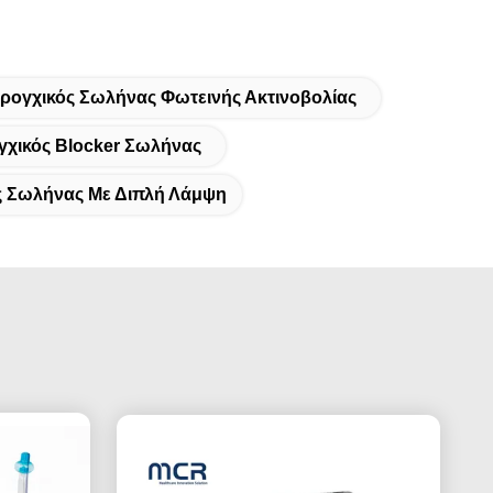
ρογχικός Σωλήνας Φωτεινής Ακτινοβολίας
χικός Blocker Σωλήνας
ς Σωλήνας Με Διπλή Λάμψη