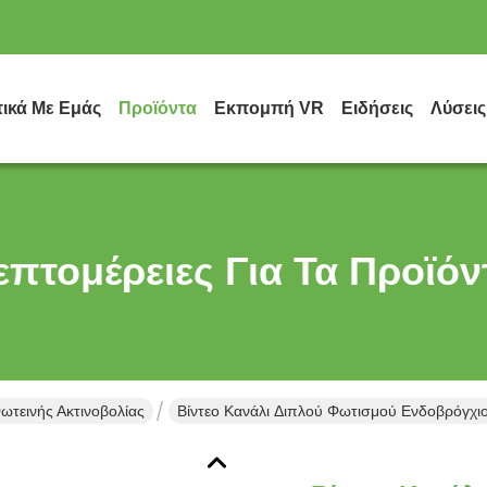
τικά Με Εμάς
Προϊόντα
Εκπομπή VR
Ειδήσεις
Λύσεις
επτομέρειες Για Τα Προϊόν
τεινής Ακτινοβολίας
Βίντεο Κανάλι Διπλού Φωτισμού Ενδοβρόγχι