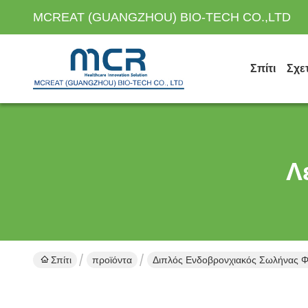
MCREAT (GUANGZHOU) BIO-TECH CO.,LTD
Σπίτι
Σχε
Λ
Σπίτι
προϊόντα
Διπλός Ενδοβρονχιακός Σωλήνας Φω