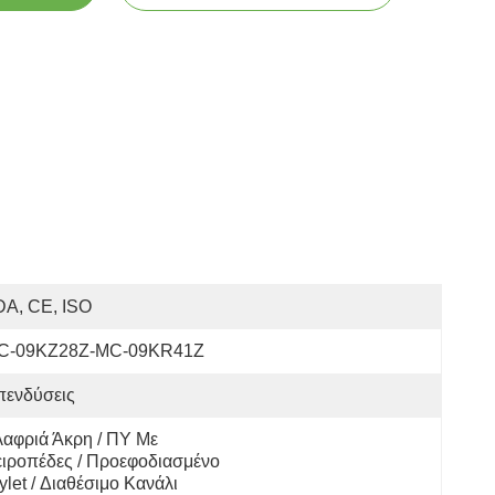
DA, CE, ISO
C-09KZ28Z-MC-09KR41Z
πενδύσεις
αφριά Άκρη / ΠΥ Με 
ιροπέδες / Προεφοδιασμένο 
ylet / Διαθέσιμο Κανάλι 