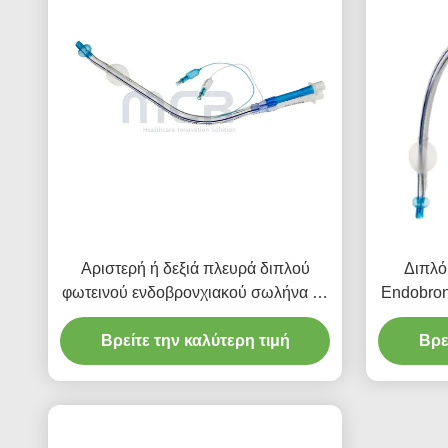
Αριστερή ή δεξιά πλευρά διπλού
Διπλό
φωτεινού ενδοβρονχιακού σωλήνα με
Endobron
κανάλι βίντεο
Βρείτε την καλύτερη τιμή
Βρε