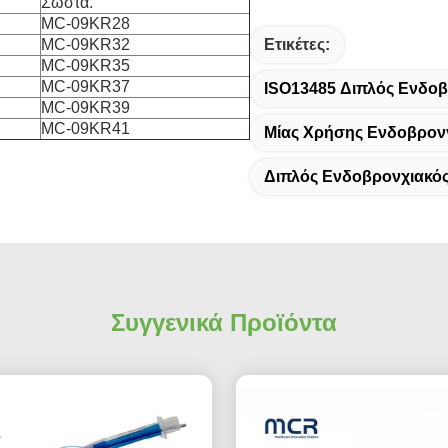
Σωστά.
MC-09KR28
MC-09KR32
Ετικέτες:
MC-09KR35
MC-09KR37
ISO13485 Διπλός Ενδοβ
MC-09KR39
MC-09KR41
Μίας Χρήσης Ενδοβρονγ
Διπλός Ενδοβρονχιακό
Συγγενικά Προϊόντα