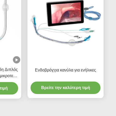
δη Διπλός
Ενδοβρόγχια κανύλα για ενήλικες
μικροτελή
Βρείτε την καλύτερη τιμή
τιμή