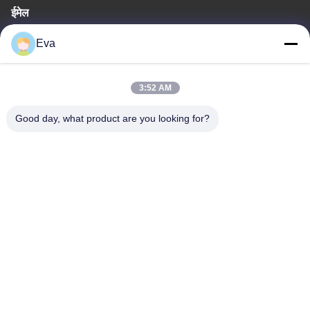
ईमेल
irina@mcreatmedical.com
Eva
कार्य समय
3:52 AM
8:30-18:00
Good day, what product are you looking for?
हमारा पता
पता
तीसरी मंजिल, B15 हुआचुआंग औद्योगिक क्षेत्र, जिनशान कुन, शिजी टाउन, पान्यू
जिला, गुआंगज़ौ, गुआंग्डोंग चीन
टेलीफोन
86-020-3156-0583