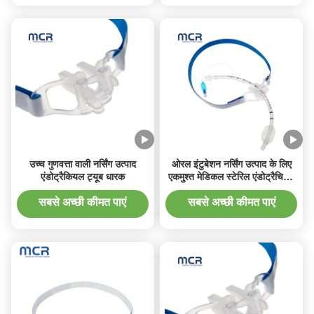
उच्च गुणवत्ता वाली नर्सिंग उत्पाद
ओरल इंटुबेशन नर्सिंग उत्पाद के लिए
एंडोट्रैकियल ट्यूब धारक
एकमुश्त मेडिकल स्टेरिल एंडोट्रैचियल
ट्यूब धारक/फिक्सेटर
सबसे अच्छी कीमत पाएं
सबसे अच्छी कीमत पाएं