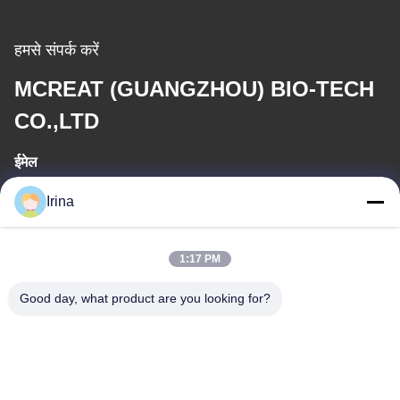
हमसे संपर्क करें
MCREAT (GUANGZHOU) BIO-TECH
CO.,LTD
ईमेल
irina@mcreatmedical.com
Irina
कार्य समय
1:17 PM
8:30-18:00
Good day, what product are you looking for?
हमारा पता
पता
तीसरी मंजिल, B15 हुआचुआंग औद्योगिक क्षेत्र, जिनशान कुन, शिजी टाउन, पान्यू
जिला, गुआंगज़ौ, गुआंग्डोंग चीन