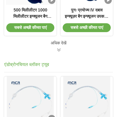
500 मिलीलीटर 1000
पुनः प्रयोज्य IV दबाव
मिलीलीटर इन्फ्यूजन बैग
इन्फ्यूज़र बैग इन्फ्यूजन उपकरण
पीवीसी दबाव संकेतक मेडिकल
दबाव इन्फ्यूजन बैग
सबसे अच्छी कीमत पाएं
सबसे अच्छी कीमत पाएं
फ्लूइड इन्फ्यूजन कंटेनर
उपयुक्त अस्पताल क्लिनिक
अनुप्रयोग
अधिक देखें
एंडोब्रोनचियल ब्लॉकर ट्यूब