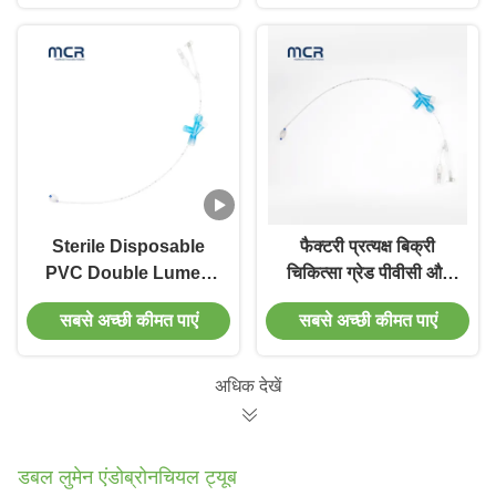
Sterile Disposable
फैक्टरी प्रत्यक्ष बिक्री
PVC Double Lumen
चिकित्सा ग्रेड पीवीसी और
Endobronchial
लेटेक्स मुक्त एंडोट्रैचियल
सबसे अच्छी कीमत पाएं
सबसे अच्छी कीमत पाएं
Blocker Tube for One-
ट्यूब ब्लॉकर
Lung Ventilation with
5FR/7FR/9FR Sizes
अधिक देखें
and ISO13485
Certification
डबल लुमेन एंडोब्रोनचियल ट्यूब