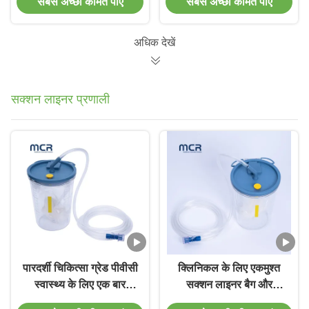
सबसे अच्छी कीमत पाएं
सबसे अच्छी कीमत पाएं
सक्शन टूथब्रश
टूथब्रश
अधिक देखें
सक्शन लाइनर प्रणाली
पारदर्शी चिकित्सा ग्रेड पीवीसी
क्लिनिकल के लिए एकमुश्त
स्वास्थ्य के लिए एक बार
सक्शन लाइनर बैग और
इस्तेमाल करने योग्य सक्शन
कैनिस्टर