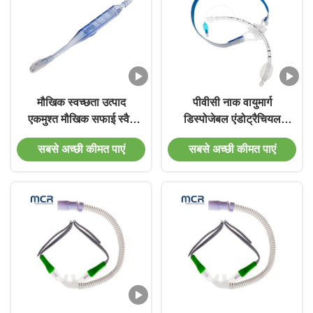
मौखिक स्वच्छता उत्पाद
पीवीसी नाक वायुमार्ग
एकमुश्त मौखिक सफाई स्वैब
डिस्पोजेबल एंडोट्रैचियल
सक्शन टूथब्रश
ट्यूब धारक
सबसे अच्छी कीमत पाएं
सबसे अच्छी कीमत पाएं