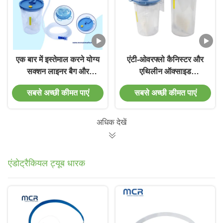
एक बार में इस्तेमाल करने योग्य
एंटी-ओवरफ्लो कैनिस्टर और
सक्शन लाइनर बैग और
एथिलीन ऑक्साइड
कैनिस्टर
स्टरलाइजेशन के साथ
सबसे अच्छी कीमत पाएं
सबसे अच्छी कीमत पाएं
सर्जिकल सक्शन लाइनर बैग -
1500ml/2500ml
अधिक देखें
एंडोट्रैकियल ट्यूब धारक