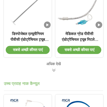
डिस्पोजेबल एल्यूमीनियम
मेडिकल ग्रेड पीवीसी
पीवीसी एंडोट्रैचियल ट्यूब
एंडोट्रैचियल ट्यूब स्टिलेट
स्टिलेट इंटुबेशन स्टिलेट
इंटुबेशन स्टिलेट
सबसे अच्छी कीमत पाएं
सबसे अच्छी कीमत पाएं
6/8/10/12/14Fr आकार में
अधिक देखें
उच्च प्रवाह नाक कैन्यूल