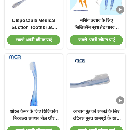
Disposable Medical
नर्सिंग उत्पाद के लिए
Suction Toothbrush
सिलिकॉन ब्रश हेड पारदर्शी
Oral Care Medical
हैंडल सक्शन टूथब्रश
सबसे अच्छी कीमत पाएं
सबसे अच्छी कीमत पाएं
Equipment डिस्पोजेबल
मेडिकल सक्शन टूथब्रश
ओरल केयर मेडिकल उपकरण
ओरल केयर के लिए सिलिकॉन
आसान मुंह की सफाई के लिए
ब्रिसल्स सक्शन होल और
लेटेक्स मुक्त सामग्री के साथ
पारदर्शी हैंडल वाला मेडिकल
डिस्पोजेबल मेडिकल सक्शन