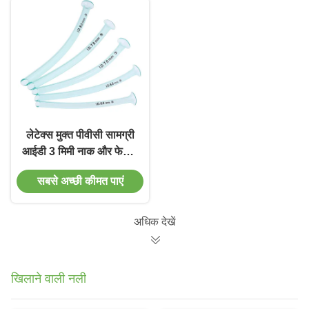
लेटेक्स मुक्त पीवीसी सामग्री
आईडी 3 मिमी नाक और फेफड़े
के वायुमार्ग ट्यूब के साथ कई
सबसे अच्छी कीमत पाएं
प्रकार
अधिक देखें
खिलाने वाली नली