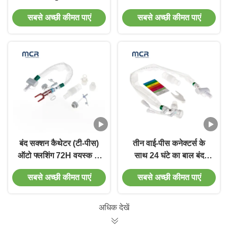
कैथेटर के साथ नरम नीली
10fr 72h अस्पताल के लिए
सबसे अच्छी कीमत पाएं
सबसे अच्छी कीमत पाएं
टिप
डबल घुमावदार कोहनी
बंद सक्शन कैथेटर (टी-पीस)
तीन वाई-पीस कनेक्टर्स के
ऑटो फ्लशिंग 72H वयस्क के
साथ 24 घंटे का बाल बंद
लिए
सक्शन कैथेटर
सबसे अच्छी कीमत पाएं
सबसे अच्छी कीमत पाएं
अधिक देखें