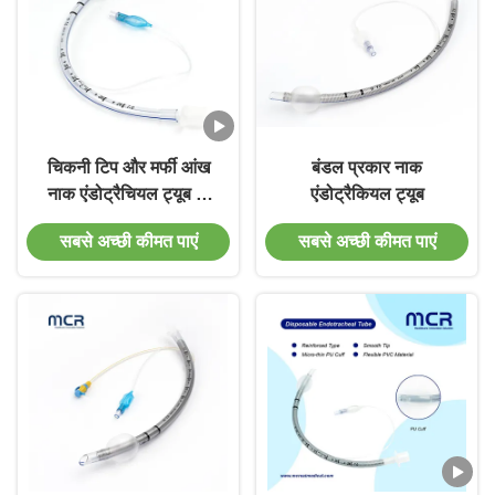
चिकनी टिप और मर्फी आंख
बंडल प्रकार नाक
नाक एंडोट्रैचियल ट्यूब के
एंडोट्रैकियल ट्यूब
साथ माइक्रो-पतली पीयू कैप्ड
सबसे अच्छी कीमत पाएं
सबसे अच्छी कीमत पाएं