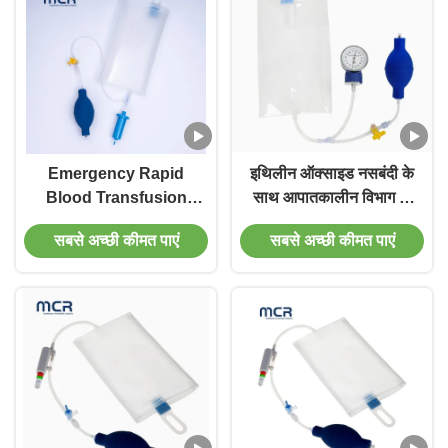
Emergency Rapid
इथिलीन ऑक्साइड नसबंदी के
Blood Transfusion
साथ आपातकालीन विभाग के
Device Pressure
लिए एकल उपयोग चिकित्सा
सबसे अच्छी कीमत पाएं
सबसे अच्छी कीमत पाएं
Infusion Bag
ग्रेड दबाव इन्फ्यूज़र बैग
Reusable TPU
Material