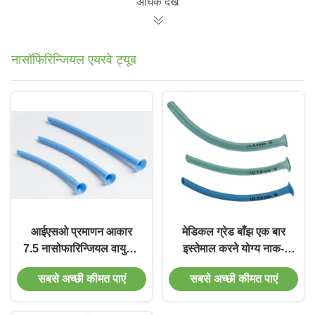
अधिक देखें
नासॉफिरिन्जियल एयरवे ट्यूब
आईएसओ प्रमाणन आकार
मेडिकल ग्रेड बाँझ एक बार
7.5 नासोफारिन्जियल वायुमार्ग
इस्तेमाल करने योग्य नाक-
ट्यूब डिस्पोजेबल चिकित्सा
पित्ताशय वायुमार्ग ट्यूब आकार
सबसे अच्छी कीमत पाएं
सबसे अच्छी कीमत पाएं
उपभोग्य सामग्रियां
3.5 नीला रंग