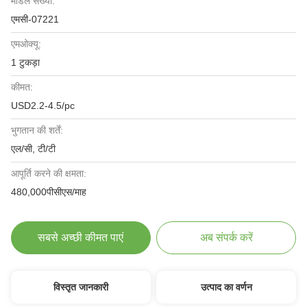
मॉडल संख्या:
एमसी-07221
एमओक्यू:
1 टुकड़ा
कीमत:
USD2.2-4.5/pc
भुगतान की शर्तें:
एल/सी, टी/टी
आपूर्ति करने की क्षमता:
480,000पीसीएस/माह
सबसे अच्छी कीमत पाएं
अब संपर्क करें
विस्तृत जानकारी
उत्पाद का वर्णन