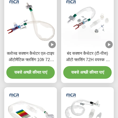
क्लोज्ड सक्शन कैथेटर एल-टाइप
बंद सक्शन कैथेटर (टी-पीस)
ऑटोमैटिक फ्लशिंग 10fr 72h
ऑटो फ्लशिंग 72H वयस्क के
अस्पताल के लिए डबल घुमावदार
लिए
सबसे अच्छी कीमत पाएं
कोहनी
सबसे अच्छी कीमत पाएं