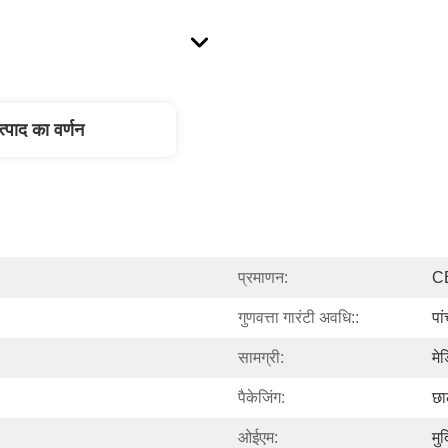
त्पाद का वर्णन
प्रमाणन:
C
गुणवत्ता गारंटी अवधि::
पा
सामग्री:
मे
पैकेजिंग:
छा
ओईएम:
मु