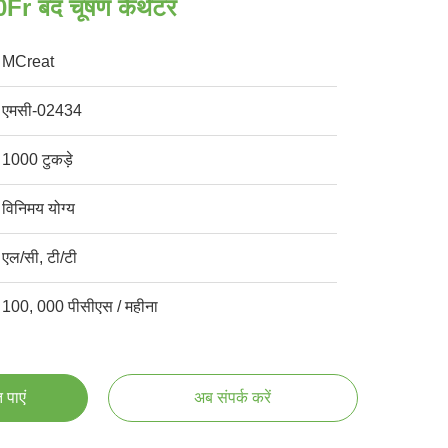
10Fr बंद चूषण कैथेटर
MCreat
एमसी-02434
1000 टुकड़े
विनिमय योग्य
एल/सी, टी/टी
100, 000 पीसीएस / महीना
 पाएं
अब संपर्क करें