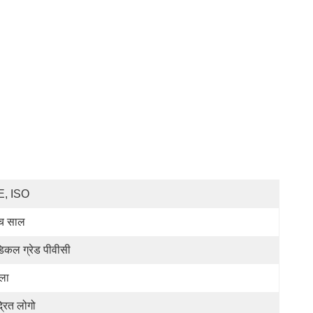
E, ISO
ंच साल
डिकल ग्रेड पीवीसी
ला
द्रित लोगो