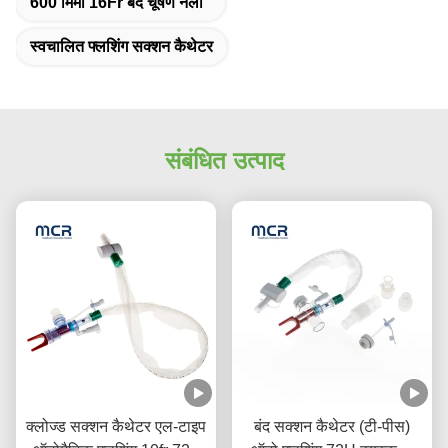
600 मिमी 16Fr बंद चूषण नली
स्वचालित फ्लशिंग सक्शन कैथेटर
संबंधित उत्पाद
क्लोज्ड सक्शन कैथेटर एल-टाइप
बंद सक्शन कैथेटर (टी-पीस)