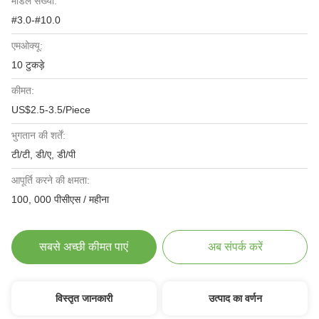
मॉडल संख्या:
#3.0-#10.0
एमओक्यू:
10 टुकड़े
कीमत:
US$2.5-3.5/Piece
भुगतान की शर्तें:
टी/टी, डी/ए, डी/पी
आपूर्ति करने की क्षमता:
100, 000 पीसीएस / महीना
सबसे अच्छी कीमत पाएं
अब संपर्क करें
विस्तृत जानकारी
उत्पाद का वर्णन