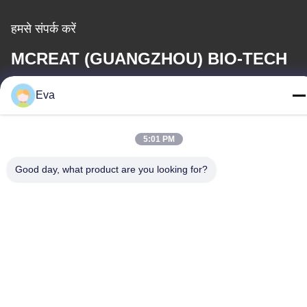
हमसे संपर्क करें
MCREAT (GUANGZHOU) BIO-TECH
CO.,LTD
Eva
ईमेल
5:01 PM
irina@mcreatmedical.com
Good day, what product are you looking for?
कार्य समय
8:30-18:00
हमारा पता
पता
तीसरी मंजिल, B15 हुआचुआंग औद्योगिक क्षेत्र, जिनशान कुन, शिजी टाउन, पान्यू
जिला, गुआंगज़ौ, गुआंग्डोंग चीन