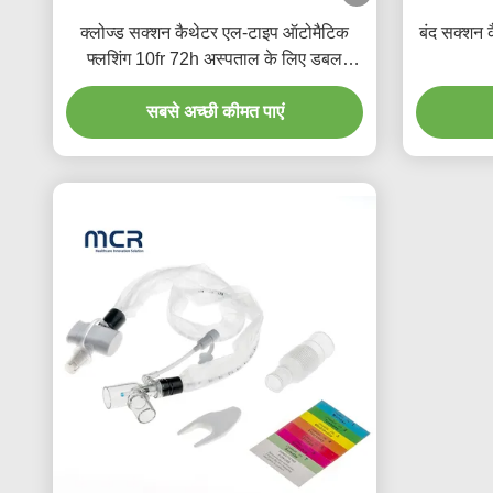
क्लोज्ड सक्शन कैथेटर एल-टाइप ऑटोमैटिक
बंद सक्शन 
फ्लशिंग 10fr 72h अस्पताल के लिए डबल
घुमावदार कोहनी
सबसे अच्छी कीमत पाएं