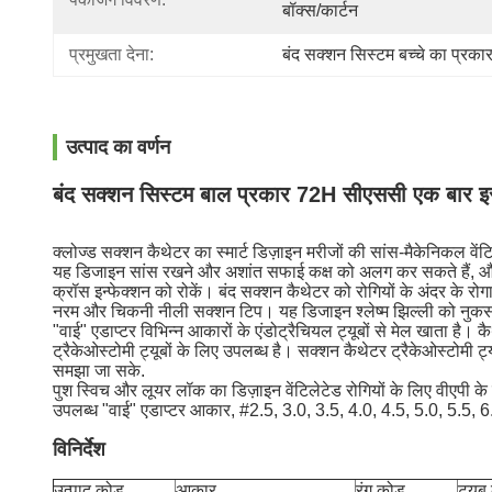
बॉक्स/कार्टन
प्रमुखता देना:
बंद सक्शन सिस्टम बच्चे का प्रका
उत्पाद का वर्णन
बंद सक्शन सिस्टम बाल प्रकार 72H सीएससी एक बार इस्त
क्लोज्ड सक्शन कैथेटर का स्मार्ट डिज़ाइन मरीजों की सांस-मैकेनिकल व
यह डिजाइन सांस रखने और अशांत सफाई कक्ष को अलग कर सकते हैं, और वाप
क्रॉस इन्फेक्शन को रोकें। बंद सक्शन कैथेटर को रोगियों के अंदर के र
नरम और चिकनी नीली सक्शन टिप। यह डिजाइन श्लेष्म झिल्ली को नुक
"वाई" एडाप्टर विभिन्न आकारों के एंडोट्रैचियल ट्यूबों से मेल खाता ह
ट्रैकेओस्टोमी ट्यूबों के लिए उपलब्ध है। सक्शन कैथेटर ट्रैकेओस्टोमी ट्
समझा जा सके.
पुश स्विच और लूयर लॉक का डिज़ाइन वेंटिलेटेड रोगियों के लिए वीएप
उपलब्ध "वाई" एडाप्टर आकार, #2.5, 3.0, 3.5, 4.0, 4.5, 5.0, 5.5, 6
विनिर्देश
उत्पाद कोड
आकार
रंग कोड
ट्यूब