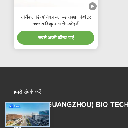
सर्जिकल डिस्पोजेबल क्लोज्ड सक्शन कैथेटर
नवजात शिशु/ बाल रोग-कोहनी
सबसे अच्छी कीमत पाएं
हमसे संपर्क करें
MCREAT (GUANGZHOU) BIO-TEC
CO.,LTD
ईमेल