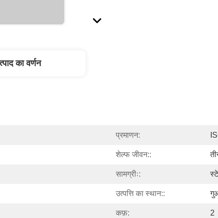
त्पाद का वर्णन
प्रमाणन:
I
शेल्फ जीवन::
ती
सामग्रीः:
स्
उत्पत्ति का स्थान::
गुआ
कफ़:
2