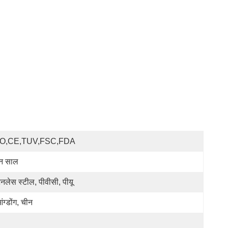
SO,CE,TUV,FSC,FDA
न साल
टेनलेस स्टील, पीवीसी, पीयू
ंग्डोंग, चीन