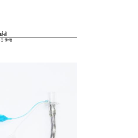
ईडी
.0 मिमी