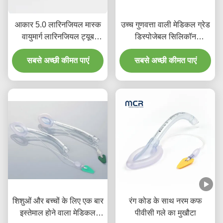
आकार 5.0 लारिनजियल मास्क
उच्च गुणवत्ता वाली मेडिकल ग्रेड
वायुमार्ग लारिनजियल ट्यूब
डिस्पोजेबल सिलिकॉन
वायुमार्ग वयस्क उपयोग के लिए
लैरिन्जियल मास्क इंटुबेशन
सबसे अच्छी कीमत पाएं
सिलिकॉन
सबसे अच्छी कीमत पाएं
एलएमए ट्यूबिंग
शिशुओं और बच्चों के लिए एक बार
रंग कोड के साथ नरम कफ
इस्तेमाल होने वाला मेडिकल
पीवीसी गले का मुखौटा