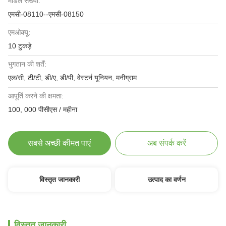
मॉडल संख्या:
एमसी-08110--एमसी-08150
एमओक्यू:
10 टुकड़े
भुगतान की शर्तें:
एल/सी, टी/टी, डी/ए, डी/पी, वेस्टर्न यूनियन, मनीग्राम
आपूर्ति करने की क्षमता:
100, 000 पीसीएस / महीना
सबसे अच्छी कीमत पाएं
अब संपर्क करें
विस्तृत जानकारी
उत्पाद का वर्णन
विस्तृत जानकारी