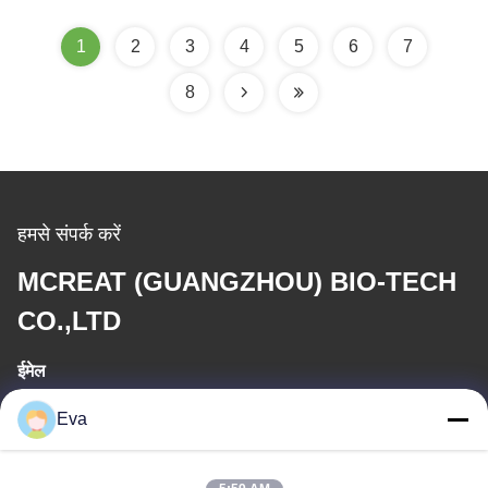
1
2
3
4
5
6
7
8
हमसे संपर्क करें
MCREAT (GUANGZHOU) BIO-TECH
CO.,LTD
ईमेल
irina@mcreatmedical.com
Eva
कार्य समय