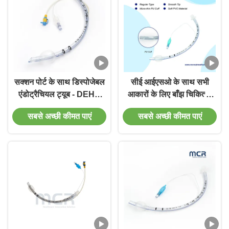
सक्शन पोर्ट के साथ डिस्पोजेबल
सीई आईएसओ के साथ सभी
एंडोट्रैचियल ट्यूब - DEHP
आकारों के लिए बाँझ चिकित्सा
मुक्त पारदर्शी पीवीसी पांच साल
एंडोट्रैचियल ट्यूब
सबसे अच्छी कीमत पाएं
सबसे अच्छी कीमत पाएं
की गुणवत्ता गारंटी के लिए