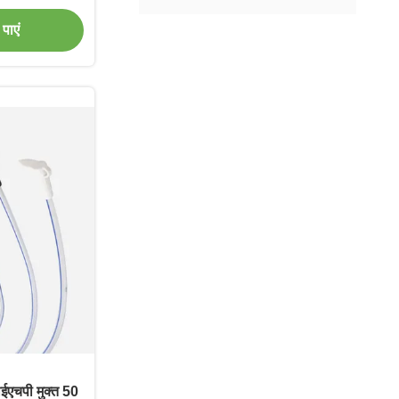
पाएं
डीईएचपी मुक्त 50