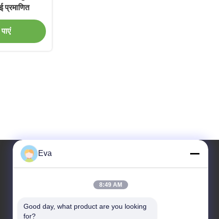
ीई प्रमाणित
पाएं
Eva
हमारा पता
8:49 AM
पता
Good day, what product are you looking 
तीसरी मंजिल, B15 हुआचुआंग औद्योगिक क्षेत्र, जिनशान कुन, शिजी
for?