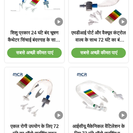
शिशु प्रकार 24 घंटे बंद चूषण
एमडीआई पोर्ट और वैक्यूम कंट्रोल
कैथेटर सिंचाई बंदरगाह के साथ /
वाल्व के साथ 72 घंटे का बंद
नवजात / बाल रोग / बच्चा / बड़ा
सक्शन कैथेटर
सबसे अच्छी कीमत पाएं
सबसे अच्छी कीमत पाएं
बच्चा
एकल रोगी उपयोग के लिए 72
आईसीयू मैकेनिकल वेंटिलेशन के