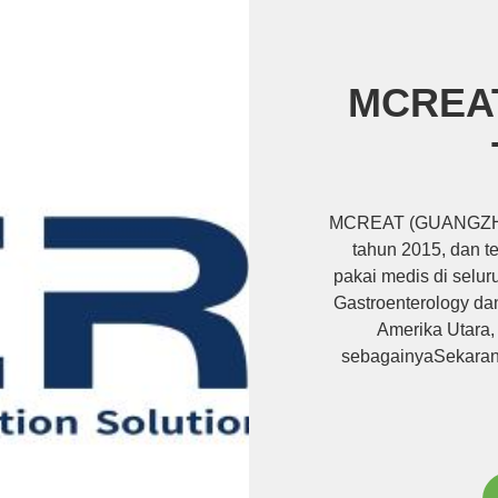
MCREAT
MCREAT (GUANGZHOU
tahun 2015, dan t
pakai medis di selur
Gastroenterology dan
Amerika Utara,
sebagainyaSekaran
dan berbagai produk