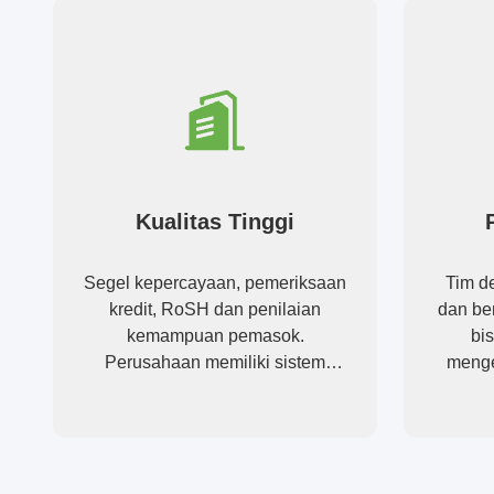
Kualitas Tinggi
Segel kepercayaan, pemeriksaan
Tim de
kredit, RoSH dan penilaian
dan be
kemampuan pemasok.
bi
Perusahaan memiliki sistem
meng
kontrol kualitas yang ketat dan
laboratorium pengujian
profesional.