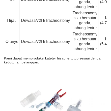
ganda,
(4,05
tabung lentur
Tracheostomy
siku berputar
14F
Hijau
Dewasa/72H/Tracheostomy
ganda,
(4,75
tabung lentur
Tracheostomy
siku berputar
16F
Oranye
Dewasa/72H/Tracheostomy
ganda,
(5.45
tabung lentur
Kami dapat memproduksi kateter hisap tertutup sesuai dengan
kebutuhan pelanggan.