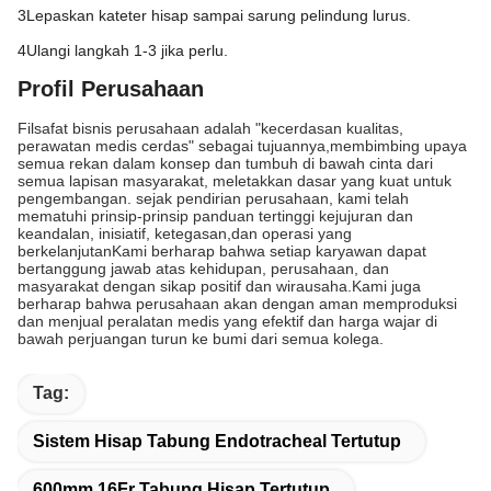
3Lepaskan kateter hisap sampai sarung pelindung lurus.
4Ulangi langkah 1-3 jika perlu.
Profil Perusahaan
Filsafat bisnis perusahaan adalah "kecerdasan kualitas,
perawatan medis cerdas" sebagai tujuannya,membimbing upaya
semua rekan dalam konsep dan tumbuh di bawah cinta dari
semua lapisan masyarakat, meletakkan dasar yang kuat untuk
pengembangan. sejak pendirian perusahaan, kami telah
mematuhi prinsip-prinsip panduan tertinggi kejujuran dan
keandalan, inisiatif, ketegasan,dan operasi yang
berkelanjutanKami berharap bahwa setiap karyawan dapat
bertanggung jawab atas kehidupan, perusahaan, dan
masyarakat dengan sikap positif dan wirausaha.Kami juga
berharap bahwa perusahaan akan dengan aman memproduksi
dan menjual peralatan medis yang efektif dan harga wajar di
bawah perjuangan turun ke bumi dari semua kolega.
Tag:
Sistem Hisap Tabung Endotracheal Tertutup
600mm 16Fr Tabung Hisap Tertutup