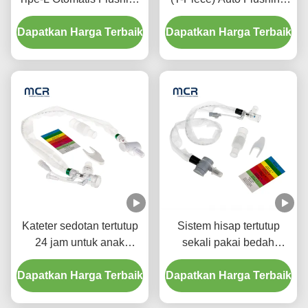
10fr 72h Double Swivel
72H Untuk Dewasa
Dapatkan Harga Terbaik
Elbow Untuk Rumah
Dapatkan Harga Terbaik
Sakit
Kateter sedotan tertutup
Sistem hisap tertutup
24 jam untuk anak
sekali pakai bedah
dengan tiga konektor Y-
Neonates/Pediatrics-
Dapatkan Harga Terbaik
piece
Dapatkan Harga Terbaik
Elbows