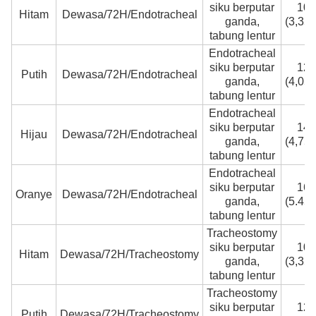
siku berputar
10F
Hitam
Dewasa/72H/Endotracheal
ganda,
(3,35
tabung lentur
Endotracheal
siku berputar
12F
Putih
Dewasa/72H/Endotracheal
ganda,
(4,05
tabung lentur
Endotracheal
siku berputar
14F
Hijau
Dewasa/72H/Endotracheal
ganda,
(4,75
tabung lentur
Endotracheal
siku berputar
16F
Oranye
Dewasa/72H/Endotracheal
ganda,
(5.45
tabung lentur
Tracheostomy
siku berputar
10F
Hitam
Dewasa/72H/Tracheostomy
ganda,
(3,35
tabung lentur
Tracheostomy
siku berputar
12F
Putih
Dewasa/72H/Tracheostomy