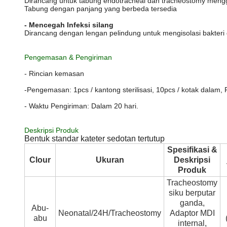
Dirancang untuk tabung endotracheal dan tracheostomy men
Tabung dengan panjang yang berbeda tersedia
- Mencegah Infeksi silang
Dirancang dengan lengan pelindung untuk mengisolasi bakteri
Pengemasan & Pengiriman
- Rincian kemasan
-Pengemasan: 1pcs / kantong sterilisasi, 10pcs / kotak dalam
- Waktu Pengiriman: Dalam 20 hari.
Deskripsi Produk
Bentuk standar kateter sedotan tertutup
Spesifikasi &
Clour
Ukuran
Deskripsi
Produk
Tracheostomy
siku berputar
ganda,
Abu-
Neonatal/24H/Tracheostomy
Adaptor MDI
abu
internal,