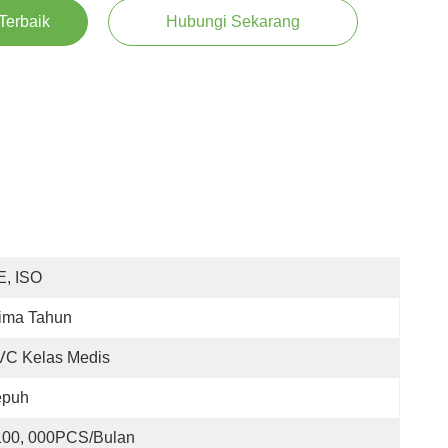
Terbaik
Hubungi Sekarang
E, ISO
ima Tahun
VC Kelas Medis
epuh
100, 000PCS/Bulan