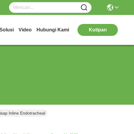
Solusi
Video
Hubungi Kami
Kutipan
sap Inline Endotracheal