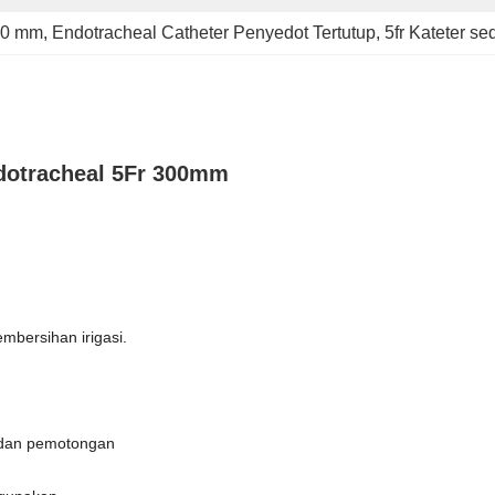
300 mm
, 
Endotracheal Catheter Penyedot Tertutup
, 
5fr Kateter se
ndotracheal 5Fr 300mm
mbersihan irigasi.
 dan pemotongan