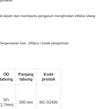
ggunakan
 di dalam dan membantu pengasuh menghindari infleksi silang.
, Pengemasan luar: 100pcs / kotak pengiriman
OD
Panjang
Kode
tabung
tabung
produk
5Fr
300 mm
MC-02400
(1.7mm)