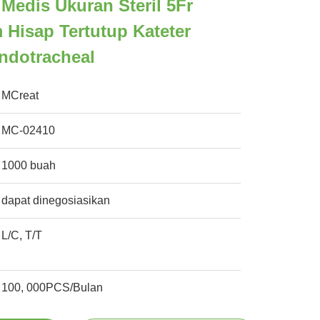
Medis Ukuran Steril 5Fr
Hisap Tertutup Kateter
Endotracheal
MCreat
MC-02410
1000 buah
dapat dinegosiasikan
L/C, T/T
100, 000PCS/Bulan