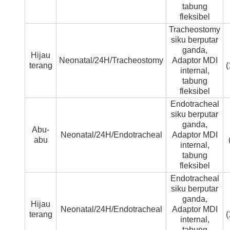
tabung
fleksibel
Tracheostomy
siku berputar
ganda,
Hijau
Neonatal/24H/Tracheostomy
Adaptor MDI
terang
internal,
tabung
fleksibel
Endotracheal
siku berputar
ganda,
Abu-
Neonatal/24H/Endotracheal
Adaptor MDI
abu
internal,
tabung
fleksibel
Endotracheal
siku berputar
ganda,
Hijau
Neonatal/24H/Endotracheal
Adaptor MDI
terang
internal,
tabung