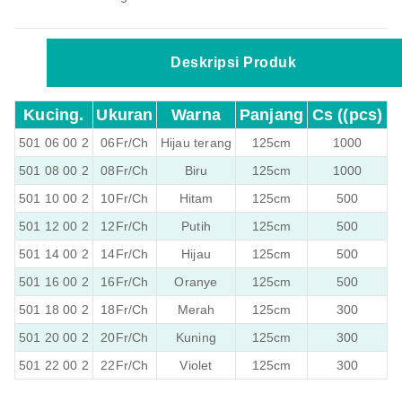
Deskripsi Produk
Kucing.
Ukuran
Warna
Panjang
Cs ((pcs)
501 06 00 2
06Fr/Ch
Hijau terang
125cm
1000
501 08 00 2
08Fr/Ch
Biru
125cm
1000
501 10 00 2
10Fr/Ch
Hitam
125cm
500
501 12 00 2
12Fr/Ch
Putih
125cm
500
501 14 00 2
14Fr/Ch
Hijau
125cm
500
501 16 00 2
16Fr/Ch
Oranye
125cm
500
501 18 00 2
18Fr/Ch
Merah
125cm
300
501 20 00 2
20Fr/Ch
Kuning
125cm
300
501 22 00 2
22Fr/Ch
Violet
125cm
300