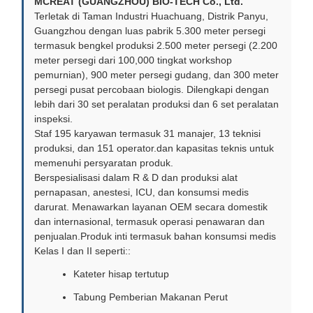
MCREAT (GUANGZHOU) BIO-TECH Co., Ltd.
Terletak di Taman Industri Huachuang, Distrik Panyu,
Guangzhou dengan luas pabrik 5.300 meter persegi
termasuk bengkel produksi 2.500 meter persegi (2.200
meter persegi dari 100,000 tingkat workshop
pemurnian), 900 meter persegi gudang, dan 300 meter
persegi pusat percobaan biologis. Dilengkapi dengan
lebih dari 30 set peralatan produksi dan 6 set peralatan
inspeksi.
Staf 195 karyawan termasuk 31 manajer, 13 teknisi
produksi, dan 151 operator.dan kapasitas teknis untuk
memenuhi persyaratan produk.
Berspesialisasi dalam R & D dan produksi alat
pernapasan, anestesi, ICU, dan konsumsi medis
darurat. Menawarkan layanan OEM secara domestik
dan internasional, termasuk operasi penawaran dan
penjualan.Produk inti termasuk bahan konsumsi medis
Kelas I dan II seperti::
Kateter hisap tertutup
Tabung Pemberian Makanan Perut