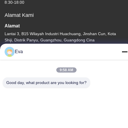
8:30-18:00
Alamat Kami
Alamat
Lantai 3, B15 Wilayah Industri Huachuang, Jinshan Cun, Kota
Shiji, Distrik Panyu, Guangzhou, Guangdong Cina
Telp
Eva
86-020-3156-0583
9:58 AM
Good day, what product are you looking for?
Cina Kualitas Baik Sistem Hisap Tertutup Pemasok. Hak cipta ©
-2026 MCREAT (GUANGZHOU) BIO-TECH CO.,LTD Semua hak
dilindungi.
Kebijakan Privasi
|
Sitemap