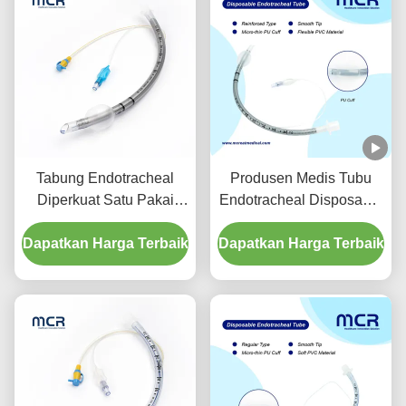
Tabung Endotracheal
Produsen Medis Tubu
Diperkuat Satu Pakai
Endotracheal Disposable
Dengan Port Penyedutan
Diperkuat Bebas DEHP
Dapatkan Harga Terbaik
Untuk Pencegahan VAP
Dapatkan Harga Terbaik