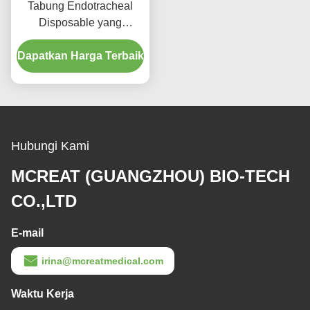
Tabung Endotracheal
Disposable yang
Diperkuat dengan Port
Dapatkan Harga Terbaik
Suction Micro Thin PU
Cuffed
Hubungi Kami
MCREAT (GUANGZHOU) BIO-TECH
CO.,LTD
E-mail
irina@mcreatmedical.com
Waktu Kerja