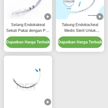
Selang Endotrakeal
Tabung Endotracheal
Sekali Pakai dengan Port
Medis Steril Untuk
Suction - PVC
Semua Ukuran Dengan
Dapatkan Harga Terbaik
Transparan Bebas DEHP
Dapatkan Harga Terbaik
CE ISO
untuk Jaminan Kualitas
Lima Tahun