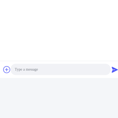
MCREAT (GUANGZHOU) BIO-TECH
CO.,LTD
E-mail
irina@mcreatmedical.com
Waktu Kerja
8:30-18:00
Alamat Kami
Alamat
Lantai 3, B15 Wilayah Industri Huachuang, Jinshan Cun, Kota
Shiji, Distrik Panyu, Guangzhou, Guangdong Cina
Photo
Telp
Video Call
86-020-3156-0583