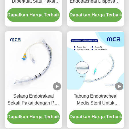
Diperkuat Satu Pakai
Endotracheal Disposable
Dengan Port Penyedutan
Diperkuat Bebas DEHP
Dapatkan Harga Terbaik
Untuk Pencegahan VAP
Dapatkan Harga Terbaik
Selang Endotrakeal
Tabung Endotracheal
Sekali Pakai dengan Port
Medis Steril Untuk
Suction - PVC
Semua Ukuran Dengan
Dapatkan Harga Terbaik
Transparan Bebas DEHP
Dapatkan Harga Terbaik
CE ISO
untuk Jaminan Kualitas