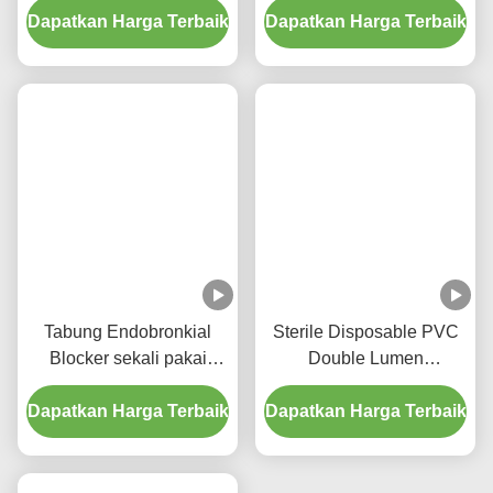
Dapatkan Harga Terbaik
dengan ISO 13485
Dapatkan Harga Terbaik
Rumah Sakit
Tabung Endobronkial
Sterile Disposable PVC
Blocker sekali pakai
Double Lumen
dengan Manset Ultra-
Endobronchial Blocker
Dapatkan Harga Terbaik
Tipis untuk Ventilasi Satu
Dapatkan Harga Terbaik
Tube for One-Lung
Paru
Ventilation with
5FR/7FR/9FR Sizes and
ISO13485 Certification