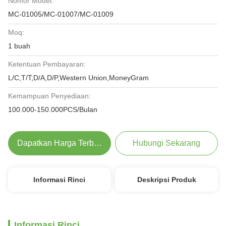
Nomor Model:
MC-01005/MC-01007/MC-01009
Moq:
1 buah
Ketentuan Pembayaran:
L/C,T/T,D/A,D/P,Western Union,MoneyGram
Kemampuan Penyediaan:
100.000-150.000PCS/Bulan
Dapatkan Harga Terbaik
Hubungi Sekarang
Informasi Rinci
Deskripsi Produk
Informasi Rinci