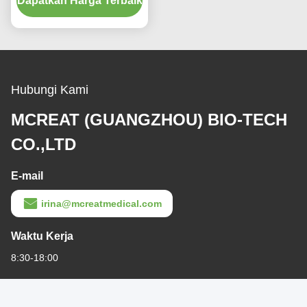
Dapatkan Harga Terbaik
endotracheal dan
tracheostomy yang
memberikan terapi yang
efektif
Hubungi Kami
MCREAT (GUANGZHOU) BIO-TECH
CO.,LTD
E-mail
irina@mcreatmedical.com
Waktu Kerja
8:30-18:00
Alamat Kami