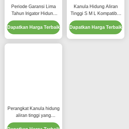
Periode Garansi Lima
Kanula Hidung Aliran
Tahun Irigator Hidung
Tinggi S M L Kompatibel
Elektrik Endotrakeal dan
Dengan Berbagai
Trakeostomi Menawarkan
Dapatkan Harga Terbaik
Dapatkan Harga Terbaik
Sumber Oksigen
Irigasi Hidung untuk
Ventilator Periode
Pengaturan Klinis
Garansi Lima Tahun Alat
Terapi Oksigen
Perangkat Kanula hidung
aliran tinggi yang
dirancang untuk aplikasi