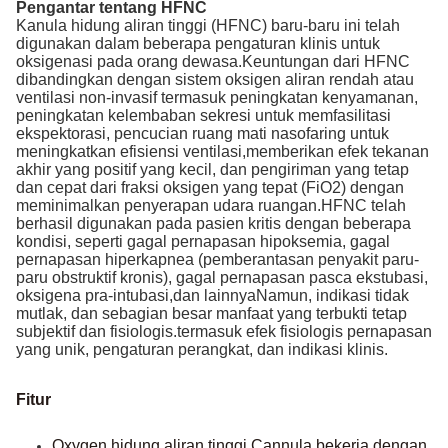
Pengantar tentang HFNC
Kanula hidung aliran tinggi (HFNC) baru-baru ini telah
digunakan dalam beberapa pengaturan klinis untuk
oksigenasi pada orang dewasa.Keuntungan dari HFNC
dibandingkan dengan sistem oksigen aliran rendah atau
ventilasi non-invasif termasuk peningkatan kenyamanan,
peningkatan kelembaban sekresi untuk memfasilitasi
ekspektorasi, pencucian ruang mati nasofaring untuk
meningkatkan efisiensi ventilasi,memberikan efek tekanan
akhir yang positif yang kecil, dan pengiriman yang tetap
dan cepat dari fraksi oksigen yang tepat (FiO2) dengan
meminimalkan penyerapan udara ruangan.HFNC telah
berhasil digunakan pada pasien kritis dengan beberapa
kondisi, seperti gagal pernapasan hipoksemia, gagal
pernapasan hiperkapnea (pemberantasan penyakit paru-
paru obstruktif kronis), gagal pernapasan pasca ekstubasi,
oksigena pra-intubasi,dan lainnyaNamun, indikasi tidak
mutlak, dan sebagian besar manfaat yang terbukti tetap
subjektif dan fisiologis.termasuk efek fisiologis pernapasan
yang unik, pengaturan perangkat, dan indikasi klinis.
Fitur
Oxygen hidung aliran tinggi Cannula bekerja dengan