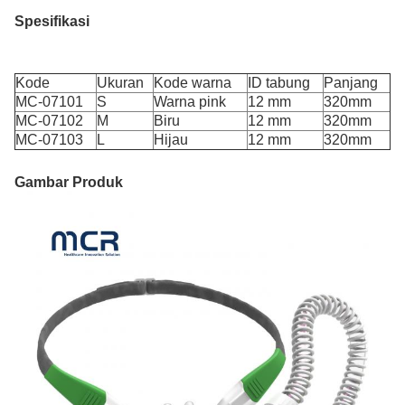
Spesifikasi
Kode
Ukuran
Kode warna
ID tabung
Panjang
MC-07101
S
Warna pink
12 mm
320mm
MC-07102
M
Biru
12 mm
320mm
MC-07103
L
Hijau
12 mm
320mm
Gambar Produk