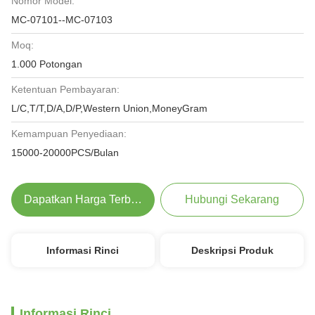
Nomor Model:
MC-07101--MC-07103
Moq:
1.000 Potongan
Ketentuan Pembayaran:
L/C,T/T,D/A,D/P,Western Union,MoneyGram
Kemampuan Penyediaan:
15000-20000PCS/Bulan
Dapatkan Harga Terbaik
Hubungi Sekarang
Informasi Rinci
Deskripsi Produk
Informasi Rinci