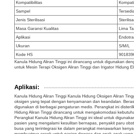
Kompatibilitas
Kompati
Sampel
Tersedi
Jenis Sterilisasi
Sterilis
Masa Garansi Kualitas
Lima T
Aplikasi
Endotra
Ukuran
S/M/L
Kode HS
901839
Kanula Hidung Aliran Tinggi ini dirancang untuk digunakan de
untuk Mesin Terapi Oksigen Aliran Tinggi dan Irigator Hidung El
Aplikasi:
Kanula Hidung Aliran Tinggi Kanula Hidung Oksigen Aliran Ti
oksigen yang tepat dengan kenyamanan dan keandalan. Berasal 
digunakan di berbagai pengaturan medis. Perangkat ini dist
Hidung Aliran Tinggi dirancang untuk mengakomodasi kebutuha
Perangkat Kanula Hidung Aliran Tinggi ini ideal untuk digunakan
pasien yang mengalami kesulitan bernapas, penyakit paru obst
busa yang terintegrasi ke dalam perangkat menawarkan kenyam
membuatnya cocok untuk pasien dewasa dan anak-anak yang m