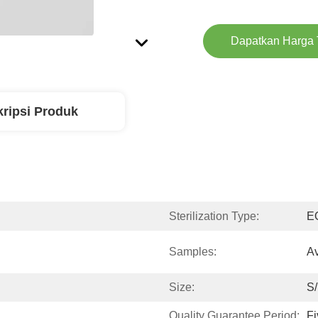
Dapatkan Harga 
ripsi Produk
Sterilization Type:
EO
Samples:
Av
Size:
S
Quality Guarantee Period:
Fi