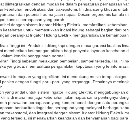
t diintegrasikan dengan mudah ke dalam pengaturan pernapasan yan
ngan kebutuhan endotrakeal dan trakeostomi. Ini dirancang khusus untu
knyamanan dan potensi trauma jalan napas. Desain ergonomis kanula 
ngan kondisi pernapasan yang parah.
ompatibel dengan sistem Irigator Hidung Elektrik, memfasilitasi keber
an kesehatan untuk memasukkan irigasi hidung sebagai bagian dari r
engan perangkat Irigator Hidung Elektrik menggarisbawahi kemampuan
iran Tinggi ini. Produk ini dilengkapi dengan masa garansi kualitas
 ini memberikan ketenangan pikiran bagi penyedia layanan kesehatan
 dalam kondisi penggunaan normal.
liran Tinggi sebelum melakukan pembelian, sampel tersedia. Hal ini 
eka yang ada, memfasilitasi pengambilan keputusan yang terinforma
wakili kemajuan yang signifikan. Ini mendukung mesin terapi oksigen 
i pasien dengan fungsi paru-paru yang terganggu. Desainnya meningka
n.
esori yang andal untuk sistem Irigator Hidung Elektrik, menggabungk
n klinis di mana menjaga kebersihan jalan napas sama pentingnya d
imen perawatan pernapasan yang komprehensif dengan satu perangkat
rnapasan berkualitas tinggi dan serbaguna yang melayani berbagai ke
 dan trakeostomi, dan integrasi dengan sistem Irigator Hidung Elektrik
l yang tersedia, ini menawarkan keandalan dan kenyamanan bagi para 