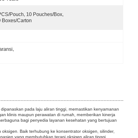
CS/Pouch, 10 Pouches/Box, 
 Boxes/Carton
aransi
, 
 dipanaskan pada laju aliran tinggi, memastikan kenyamanan
ngan klinis maupun perawatan di rumah, memberikan kinerja
 serbaguna bagi penyedia layanan kesehatan yang bertujuan
 oksigen. Baik terhubung ke konsentrator oksigen, silinder,
 pasien yang membutuhkan terapi oksigen aliran tinggi.