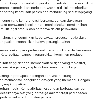
g ada tanpa memerlukan peralatan tambahan atau modifikasi.
k mengakomodasi skenario perawatan kritis ini, memberikan
mendorong kepatuhan pasien dan mendukung sesi terapi yang
sihan hidung yang komprehensif bersama dengan dukungan
encana perawatan keseluruhan, meningkatkan pembersihan
 multifungsi produk dan perannya dalam perawatan
 lima tahun, mencerminkan kepercayaan produsen pada daya
 dan pasien, memastikan bahwa perangkat akan
memungkinkan para profesional medis untuk menilai kesesuaian,
si. Ketersediaan sampel menunjukkan komitmen produsen
aliran tinggi dengan memberikan oksigen yang terkontrol,
tkan oksigenasi yang lebih baik, mengurangi kerja
an dukungan pernapasan dengan perawatan hidung.
engan memastikan pengiriman oksigen yang memadai. Dengan
 yang kompatibel.
butuhan medis. Kompatibilitasnya dengan berbagai sumber
 menjadikannya alat yang berharga dalam terapi pernapasan
profesional kesehatan dan pasien.