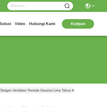
Solusi
Video
Hubungi Kami
Kutipan
ksigen Ventilator Periode Garansi Lima Tahun Alat Terapi Oksigen