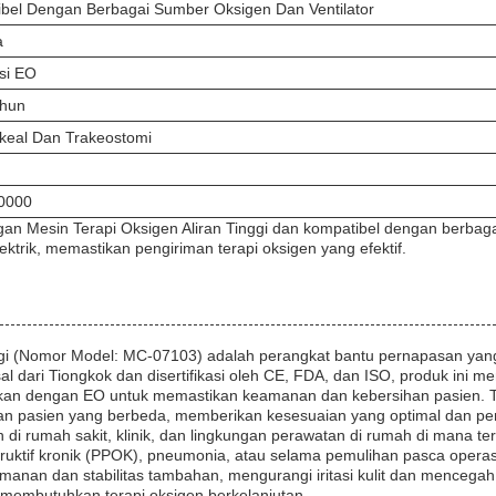
bel Dengan Berbagai Sumber Oksigen Dan Ventilator
a
asi EO
ahun
keal Dan Trakeostomi
0000
ngan Mesin Terapi Oksigen Aliran Tinggi dan kompatibel dengan berbaga
ektrik, memastikan pengiriman terapi oksigen yang efektif.
nggi (Nomor Model: MC-07103) adalah perangkat bantu pernapasan yang
dari Tiongkok dan disertifikasi oleh CE, FDA, dan ISO, produk ini m
erilkan dengan EO untuk memastikan keamanan dan kebersihan pasien.
n pasien yang berbeda, memberikan kesesuaian yang optimal dan peng
 di rumah sakit, klinik, dan lingkungan perawatan di rumah di mana tera
ruktif kronik (PPOK), pneumonia, atau selama pemulihan pasca operasi 
anan dan stabilitas tambahan, mengurangi iritasi kulit dan mencegah
embutuhkan terapi oksigen berkelanjutan.