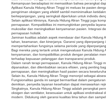
Kemampuan beradaptasi ini memastikan bahwa perangkat dapa
Aplikasi Kanula Hidung Aliran Tinggi ini meluas ke pasien de
pengiriman oksigen yang efektif sambil meminimalkan ketida
berkepanjangan, yang seringkali diperlukan untuk individu de
Selain aplikasi klinisnya, Kanula Hidung Aliran Tinggi juga k
pernapasan. Kompatibilitas ini memungkinkan penyedia layan
mukosiliar dan meningkatkan kenyamanan pasien. Integrasi d
pernapasan holistik.
Jaminan kualitas adalah aspek mendasar dari Kanula Hidung Al
tahan, keamanan, dan kinerjanya. Garansi yang diperpanjang
mempertahankan fungsinya selama periode yang diperpanjang
Bagi mereka yang tertarik untuk mengevaluasi Kanula Hidung A
kenyamanan, dan kompatibilitas produk dengan peralatan mer
terhadap kepuasan pelanggan dan transparansi produk.
Dalam ranah terapi pernapasan, Kanula Hidung Aliran Tinggi me
dipanaskan, dan dilembabkan secara efisien, yang penting bag
pernapasan, dan meningkatkan hasil pasien secara keseluruha
Selain itu, Kanula Hidung Aliran Tinggi menonjol sebagai aks
Fungsionalitas ganda ini sangat bermanfaat dalam pengatura
demikian, penyedia layanan kesehatan dapat menawarkan rej
Singkatnya, Kanula Hidung Aliran Tinggi adalah perangkat pe
oksigen dan ventilator, kesesuaian untuk aplikasi endotrakeal
modern. Didukung oleh garansi kualitas lima tahun dan sampe