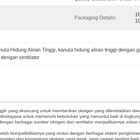
1P
Packaging Details:
10
ula Hidung Aliran Tinggi
, 
kanula hidung aliran tinggi dengan g
 dengan ventilator
nggih yang dirancang untuk memberikan oksigen yang dilembabkan dan
ini direkayasa untuk memenuhi kebutuhan yang menuntut baik di lingku
 dengan berbagai sumber oksigen dan ventilator menjadikannya solusi
 adalah kompatibilitasnya yang mulus dengan berbagai sistem pengiriman
nsisten dan konsentrasi oksigen yang tepat, yang sangat penting bagi