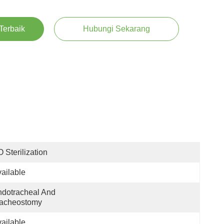
Terbaik
Hubungi Sekarang
 Sterilization
ailable
dotracheal And 
racheostomy
ailable