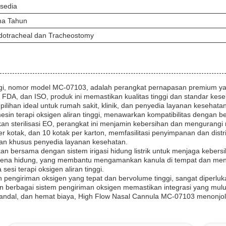
rsedia
ma Tahun
dotracheal dan Tracheostomy
inggi, nomor model MC-07103, adalah perangkat pernapasan premium y
CE, FDA, dan ISO, produk ini memastikan kualitas tinggi dan standar 
lihan ideal untuk rumah sakit, klinik, dan penyedia layanan kesehatan
esin terapi oksigen aliran tinggi, menawarkan kompatibilitas dengan 
an sterilisasi EO, perangkat ini menjamin kebersihan dan mengurangi 
otak, dan 10 kotak per karton, memfasilitasi penyimpanan dan distri
an khusus penyedia layanan kesehatan.
unakan bersama dengan sistem irigasi hidung listrik untuk menjaga ke
pena hidung, yang membantu mengamankan kanula di tempat dan mencega
si terapi oksigen aliran tinggi.
 pengiriman oksigen yang tepat dan bervolume tinggi, sangat diperluka
n berbagai sistem pengiriman oksigen memastikan integrasi yang mul
, andal, dan hemat biaya, High Flow Nasal Cannula MC-07103 menonjol 