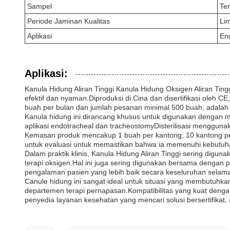
Sampel
Te
Periode Jaminan Kualitas
Li
Aplikasi
En
Aplikasi:
Kanula Hidung Aliran Tinggi Kanula Hidung Oksigen Aliran T
efektif dan nyaman.Diproduksi di Cina dan disertifikasi oleh 
buah per bulan dan jumlah pesanan minimal 500 buah, adalah pi
Kanula hidung ini dirancang khusus untuk digunakan dengan m
aplikasi endotracheal dan tracheostomyDisterilisasi menggunak
Kemasan produk mencakup 1 buah per kantong, 10 kantong per k
untuk evaluasi untuk memastikan bahwa ia memenuhi kebutuh
Dalam praktik klinis, Kanula Hidung Aliran Tinggi sering dig
terapi oksigen.Hal ini juga sering digunakan bersama dengan 
pengalaman pasien yang lebih baik secara keseluruhan selama se
Canule hidung ini sangat ideal untuk situasi yang membutuhkan
departemen terapi pernapasan.Kompatibilitas yang kuat denga
penyedia layanan kesehatan yang mencari solusi bersertifikat