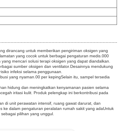
ang dirancang untuk memberikan pengiriman oksigen yang
keselamatan yang cocok untuk berbagai pengaturan medis.000
 yang mencari solusi terapi oksigen yang dapat diandalkan.
berbagai sumber oksigen dan ventilator.Desainnya mendukung
risiko infeksi selama penggunaan.
busi yang nyaman.00 per kepingSelain itu, sampel tersedia
bersihan hidung dan meningkatkan kenyamanan pasien selama
h iritasi kulit. Produk pelengkap ini berkontribusi pada
n di unit perawatan intensif, ruang gawat darurat, dan
us ke dalam pengaturan peralatan rumah sakit yang adaUntuk
sebagai pilihan yang unggul.