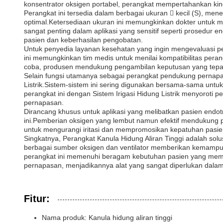
konsentrator oksigen portabel, perangkat mempertahankan kin
Perangkat ini tersedia dalam berbagai ukuran  kecil (S), m
optimal.Ketersediaan ukuran ini memungkinkan dokter untuk m
sangat penting dalam aplikasi yang sensitif seperti prosedu
pasien dan keberhasilan pengobatan.
Untuk penyedia layanan kesehatan yang ingin mengevaluasi pe
ini memungkinkan tim medis untuk menilai kompatibilitas per
coba, produsen mendukung pengambilan keputusan yang tepat
Selain fungsi utamanya sebagai perangkat pendukung pernapas
Listrik.Sistem-sistem ini sering digunakan bersama-sama unt
perangkat ini dengan Sistem Irigasi Hidung Listrik menyorot
pernapasan.
Dirancang khusus untuk aplikasi yang melibatkan pasien endotr
ini.Pemberian oksigen yang lembut namun efektif mendukung p
untuk mengurangi iritasi dan mempromosikan kepatuhan pasie
Singkatnya, Perangkat Kanula Hidung Aliran Tinggi adalah sol
berbagai sumber oksigen dan ventilator memberikan kemampua
perangkat ini memenuhi beragam kebutuhan pasien yang membu
pernapasan, menjadikannya alat yang sangat diperlukan dala
Fitur:
Nama produk: Kanula hidung aliran tinggi