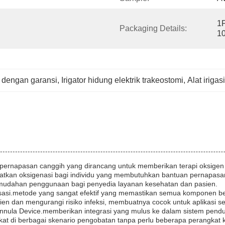
1P
Packaging Details:
10
l dengan garansi
, 
Irigator hidung elektrik trakeostomi
, 
Alat irigas
 pernapasan canggih yang dirancang untuk memberikan terapi oksigen 
katkan oksigenasi bagi individu yang membutuhkan bantuan pernapa
kemudahan penggunaan bagi penyedia layanan kesehatan dan pasien.
sterilisasi.metode yang sangat efektif yang memastikan semua kompone
sien dan mengurangi risiko infeksi, membuatnya cocok untuk aplikasi s
l Cannula Device.memberikan integrasi yang mulus ke dalam sistem pen
t di berbagai skenario pengobatan tanpa perlu beberapa perangkat kh