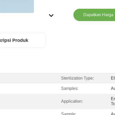
Dapatkan Harga 
ripsi Produk
Sterilization Type:
EO
Samples:
Av
En
Application:
T
Sample:
Av