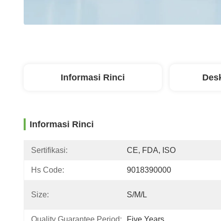
Informasi Rinci
Desk
Informasi Rinci
Sertifikasi:
CE, FDA, ISO
Hs Code:
9018390000
Size:
S/M/L
Quality Guarantee Period:
Five Years