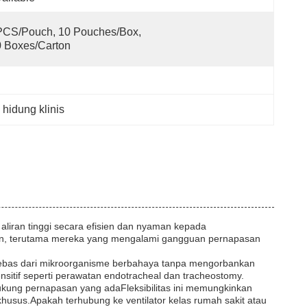
CS/Pouch, 10 Pouches/Box, 
 Boxes/Carton
i hidung klinis
aliran tinggi secara efisien dan nyaman kepada
san, terutama mereka yang mengalami gangguan pernapasan
n bebas dari mikroorganisme berbahaya tanpa mengorbankan
ensitif seperti perawatan endotracheal dan tracheostomy.
dukung pernapasan yang adaFleksibilitas ini memungkinkan
usus.Apakah terhubung ke ventilator kelas rumah sakit atau