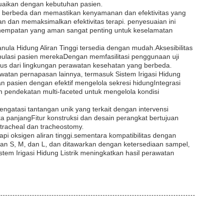
suaikan dengan kebutuhan pasien.
ng berbeda dan memastikan kenyamanan dan efektivitas yang
n dan memaksimalkan efektivitas terapi. penyesuaian ini
penempatan yang aman sangat penting untuk keselamatan
ula Hidung Aliran Tinggi tersedia dengan mudah.Aksesibilitas
pulasi pasien merekaDengan memfasilitasi penggunaan uji
s dari lingkungan perawatan kesehatan yang berbeda.
watan pernapasan lainnya, termasuk Sistem Irigasi Hidung
 pasien dengan efektif mengelola sekresi hidungIntegrasi
 pendekatan multi-faceted untuk mengelola kondisi
engatasi tantangan unik yang terkait dengan intervensi
 panjangFitur konstruksi dan desain perangkat bertujuan
tracheal dan tracheostomy.
pi oksigen aliran tinggi.sementara kompatibilitas dengan
an S, M, dan L, dan ditawarkan dengan ketersediaan sampel,
m Irigasi Hidung Listrik meningkatkan hasil perawatan