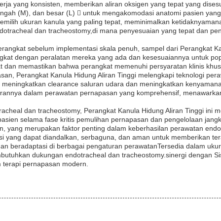
erja yang konsisten, memberikan aliran oksigen yang tepat yang dise
enengah (M), dan besar (L)  untuk mengakomodasi anatomi pasien ya
emilih ukuran kanula yang paling tepat, meminimalkan ketidaknyamana
r endotracheal dan tracheostomy,di mana penyesuaian yang tepat dan 
rangkat sebelum implementasi skala penuh, sampel dari Perangkat Kan
angkat dengan peralatan mereka yang ada dan kesesuaiannya untuk po
 dan memastikan bahwa perangkat memenuhi persyaratan klinis khusu
an, Perangkat Kanula Hidung Aliran Tinggi melengkapi teknologi pera
uk meningkatkan clearance saluran udara dan meningkatkan kenyamanan
i perannya dalam perawatan pernapasan yang komprehensif, menawarkan
acheal dan tracheostomy, Perangkat Kanula Hidung Aliran Tinggi ini m
asien selama fase kritis pemulihan pernapasan dan pengelolaan jangka
n, yang merupakan faktor penting dalam keberhasilan perawatan endo
usi yang dapat diandalkan, serbaguna, dan aman untuk memberikan tera
n beradaptasi di berbagai pengaturan perawatanTersedia dalam ukur
tuhkan dukungan endotracheal dan tracheostomy.sinergi dengan Siste
m terapi pernapasan modern.