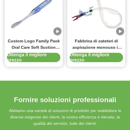
Custom Logo Family Pack
Fabbrica di cateteri di
Oral Care Soft Suction
aspirazione monouso in
Dental Brush per adulti e
PVC
Ottenga il migliore
Ottenga il migliore
prezzo
prezzo
bambini
Fornire soluzioni professionali
Abbiamo una varietà di soluzioni di prodotto per soddisfare le
diverse esigenze dei clienti, la nostra efficienza è elevata, la
qualità del servizio, lode dei clienti.