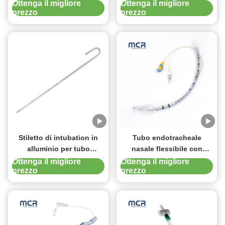
lucchetto Luer
endotracheale per
Ottenga il migliore
Ottenga il migliore
prezzo
prezzo
migliorare il comfort del
paziente
Stiletto di intubation in
Tubo endotracheale
alluminio per tubo
nasale flessibile con
endotracheale
pallone morbido per
Ottenga il migliore
Ottenga il migliore
prezzo
prezzo
ridurre l'incidenza di VAP