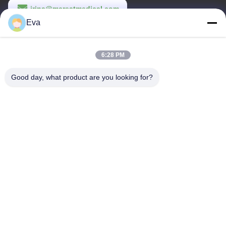
irina@mcreatmedical.com
Eva
Orario di lavoro
8:30-18:00
6:28 PM
Il nostro indirizzo
Good day, what product are you looking for?
Indirizzo
Terzo piano, B15 zona industriale di Huachuang, Jinshan Cun,
città di Shiji, distretto di Panyu, Guangzhou, Guangdong Cina
Telefono
86-020-3156-0583
Cina Buona qualità Sistema di aspirazione chiuso Fornitore.
-2026 MCREAT (GUANGZHOU) BIO-TECH CO.,LTD Tutti i diritti