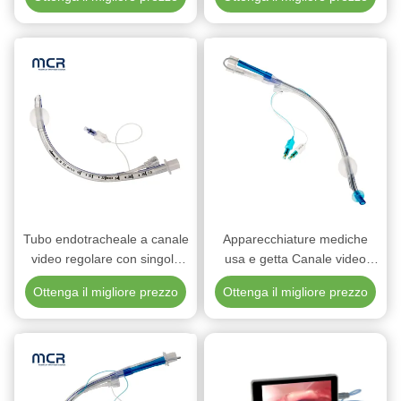
della laringe per la chirurgia
PVC
di anestesia
Tubo endotracheale a canale
Apparecchiature mediche
video regolare con singolo
usa e getta Canale video
lumen
tubo endobronchiale a
Ottenga il migliore prezzo
Ottenga il migliore prezzo
doppia luce visivo senza
telecamera