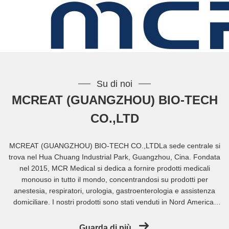
Su di noi
MCREAT (GUANGZHOU) BIO-TECH
CO.,LTD
MCREAT (GUANGZHOU) BIO-TECH CO.,LTDLa sede centrale si
trova nel Hua Chuang Industrial Park, Guangzhou, Cina. Fondata
nel 2015, MCR Medical si dedica a fornire prodotti medicali
monouso in tutto il mondo, concentrandosi su prodotti per
anestesia, respiratori, urologia, gastroenterologia e assistenza
domiciliare. I nostri prodotti sono stati venduti in Nord America,
Europa, Sud America, Asia, Medio Oriente e così via.Ora MCR ha
ottenuto le certificazioni GMP, ISO 13485, e una varietà di
Guarda di più