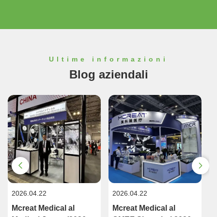
Ultime informazioni
Blog aziendali
2026.04.22
2026.04.22
2
Mcreat Medical al
Mcreat Medical al
M