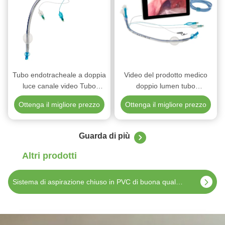
Tubo endotracheale a doppia
Video del prodotto medico
luce canale video Tubo
doppio lumen tubo
endotracheale a doppia luce
endobronchiale
Ottenga il migliore prezzo
Ottenga il migliore prezzo
posizionamento diretto e
preciso
Guarda di più
Altri prodotti
Sistema di aspirazione medica chiusa da 300 mm 8Fr con connettori 3Y per bambini