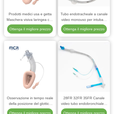
Prodotti medici usa e getta
Tubo endotracheale a canale
Maschera visiva laringea con
video monouso per intubare
uso video
con precisione
Ottenga il migliore prezzo
Ottenga il migliore prezzo
Osservazione in tempo reale
28FR 32FR 35FR Canale
della posizione del glottico
video tubo endobronchiale a
con una maschera video
doppia luce con materiale in
Ottenga il migliore prezzo
Ottenga il migliore prezzo