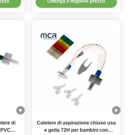
rezzo
Ottenga il migliore prezzo
etere di
Catetere di aspirazione chiuso usa
n PVC
e getta 72H per bambini con