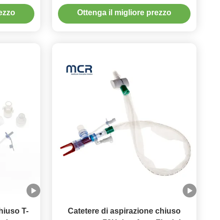
tta
interruttore a spinta
rezzo
Ottenga il migliore prezzo
hiuso T-
Catetere di aspirazione chiuso