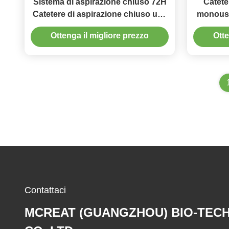
Sistema di aspirazione chiuso 72H
Catete
Catetere di aspirazione chiuso usa
monouso
e getta tipo L
Ottenga il migliore prezzo
Otte
Contattaci
MCREAT (GUANGZHOU) BIO-TEC