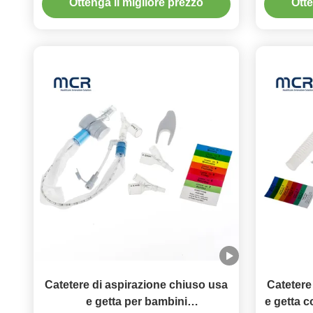
Ottenga il migliore prezzo
Otte
Catetere di aspirazione chiuso usa
Catetere
e getta per bambini
e getta c