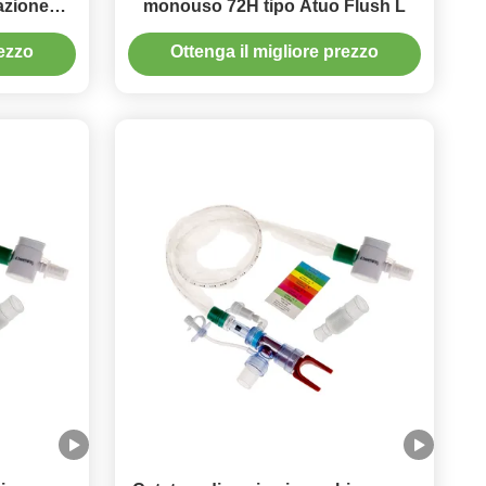
azione
monouso 72H tipo Atuo Flush L
72H
rezzo
Ottenga il migliore prezzo