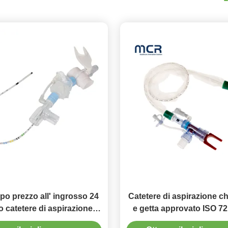
po prezzo all' ingrosso 24
Catetere di aspirazione c
o catetere di aspirazione
e getta approvato ISO 72
chiuso usa e getta
interventi chirurgi