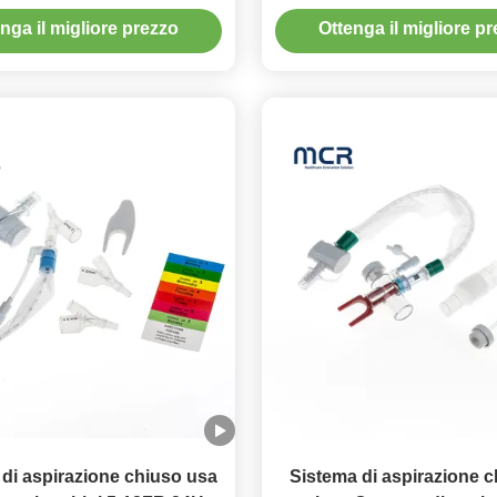
razione a respirazione
medicinale usa e ge
nga il migliore prezzo
Ottenga il migliore p
 di aspirazione chiuso usa
Sistema di aspirazione c