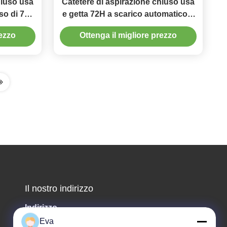
hiuso usa
Catetere di aspirazione chiuso usa
so di 72
e getta 72H a scarico automatico a
doppio gomito girevole
rezzo
Ottenga il migliore prezzo
Il nostro indirizzo
Indirizzo
Eva
Terzo piano, B15 zona industriale di Huachuang,