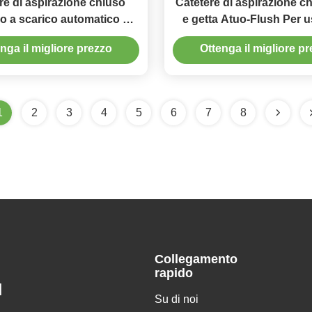
re di aspirazione chiuso
Catetere di aspirazione c
 a scarico automatico 72
e getta Atuo-Flush Per u
ore
ore
nga il migliore prezzo
Ottenga il migliore p
1
2
3
4
5
6
7
8
Collegamento
rapido
H
Su di noi