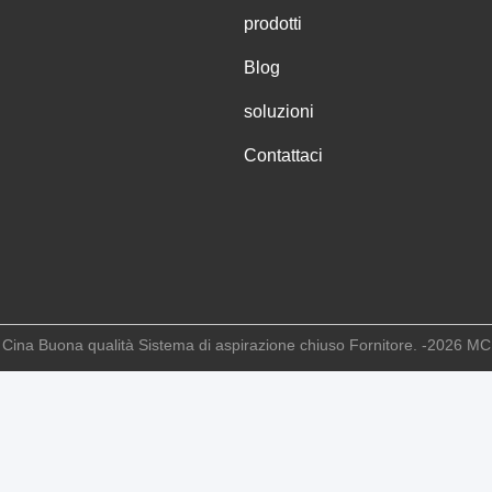
prodotti
Blog
soluzioni
Contattaci
Cina Buona qualità Sistema di aspirazione chiuso Fornitore. -2026 M