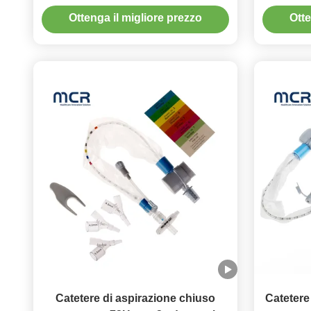
neonatali/pediatrici tipo 24H
aspi
Ottenga il migliore prezzo
Otte
Catetere di aspirazione chiuso
Catetere