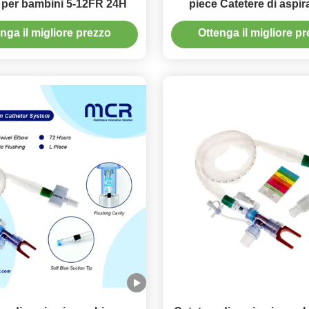
a per bambini 5-12FR 24H
piece Catetere di aspir
chiuso usa e getta 
nga il migliore prezzo
Ottenga il migliore p