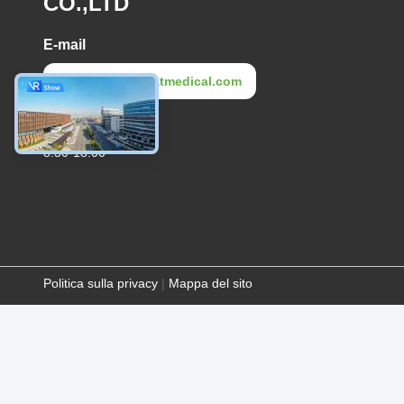
CO.,LTD
E-mail
irina@mcreatmedical.com
Orario di lavoro
8:30-18:00
Politica sulla privacy
|
Mappa del sito