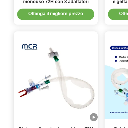
monouso 72H con 3 adattatori
e gett
Ottenga il migliore prezzo
Otte