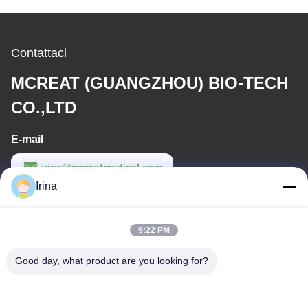
Contattaci
MCREAT (GUANGZHOU) BIO-TECH
CO.,LTD
E-mail
irina@mcreatmedical.com
Irina
Orario di lavoro
8:30-18:00
9:22 PM
Il nostro indirizzo
Good day, what product are you looking for?
Indirizzo
Terzo piano, B15 zona industriale di Huachuang, Jinshan Cun,