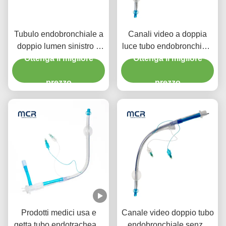
Tubulo endobronchiale a
Canali video a doppia
doppio lumen sinistro o
luce tubo endobronchiale
destro con canale video
Ottenga il migliore
Ottenga il migliore
visivo orale PVC
semplice
prezzo
prezzo
Prodotti medici usa e
Canale video doppio tubo
getta tubo endotracheale
endobronchiale senza