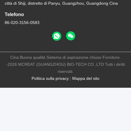
città di Shiji, distretto di Panyu, Guangzhou, Guangdong Cina
Telefono
86-020-3156-0583
Cina Buona qualità Sistema di aspirazione chiuso Fornitore.
-2026 MCREAT (GUANGZHOU) BIO-TECH CO.,LTD Tutti i diritti
riservati.
Politica sulla privacy
|
Mappa del sito