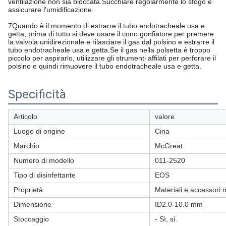
ventilazione non sia bloccata.Succhiare regolarmente lo sfogo e
assicurare l'umidificazione.
7Quando è il momento di estrarre il tubo endotracheale usa e
getta, prima di tutto si deve usare il cono gonfiatore per premere
la valvola unidirezionale e rilasciare il gas dal polsino e estrarre il
tubo endotracheale usa e getta.Se il gas nella polsetta è troppo
piccolo per aspirarlo, utilizzare gli strumenti affilati per perforare il
polsino e quindi rimuovere il tubo endotracheale usa e getta.
Specificità
Articolo
valore
Luogo di origine
Cina
Marchio
McGreat
Numero di modello
011-2520
Tipo di disinfettante
EOS
Proprietà
Materiali e accessori 
Dimensione
ID2.0-10.0 mm
Stoccaggio
- Sì, sì.