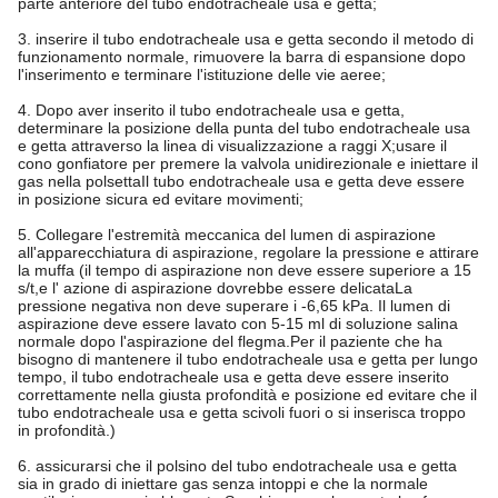
parte anteriore del tubo endotracheale usa e getta;
3. inserire il tubo endotracheale usa e getta secondo il metodo di
funzionamento normale, rimuovere la barra di espansione dopo
l'inserimento e terminare l'istituzione delle vie aeree;
4. Dopo aver inserito il tubo endotracheale usa e getta,
determinare la posizione della punta del tubo endotracheale usa
e getta attraverso la linea di visualizzazione a raggi X;usare il
cono gonfiatore per premere la valvola unidirezionale e iniettare il
gas nella polsettaIl tubo endotracheale usa e getta deve essere
in posizione sicura ed evitare movimenti;
5. Collegare l'estremità meccanica del lumen di aspirazione
all'apparecchiatura di aspirazione, regolare la pressione e attirare
la muffa (il tempo di aspirazione non deve essere superiore a 15
s/t,e l' azione di aspirazione dovrebbe essere delicataLa
pressione negativa non deve superare i -6,65 kPa. Il lumen di
aspirazione deve essere lavato con 5-15 ml di soluzione salina
normale dopo l'aspirazione del flegma.Per il paziente che ha
bisogno di mantenere il tubo endotracheale usa e getta per lungo
tempo, il tubo endotracheale usa e getta deve essere inserito
correttamente nella giusta profondità e posizione ed evitare che il
tubo endotracheale usa e getta scivoli fuori o si inserisca troppo
in profondità.)
6. assicurarsi che il polsino del tubo endotracheale usa e getta
sia in grado di iniettare gas senza intoppi e che la normale