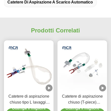
Catetere Di Aspirazione A Scarico Automatico
Prodotti Correlati
Catetere di aspirazione
Catetere di aspirazione
chiuso tipo L lavaggio
chiuso (T-piece)
automatico 10fr 72h
Ottenga il migliore
Sciacquaggio automatico
Ottenga il migliore