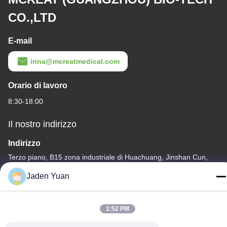
CO.,LTD
E-mail
irina@mcreatmedical.com
Orario di lavoro
8:30-18:00
Il nostro indirizzo
Indirizzo
Terzo piano, B15 zona industriale di Huachuang, Jinshan Cun,
città di Shiji, distretto di Panyu, Guangzhou, Guangdong Cina
Jaden Yuan
Telefono
86-020-3156-0583
1:52 PM