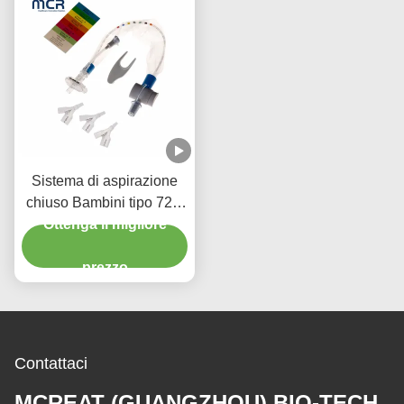
Sistema di aspirazione
chiuso Bambini tipo 72H
CSC Prodotti medici usa
Ottenga il migliore
e getta
prezzo
Contattaci
MCREAT (GUANGZHOU) BIO-TECH