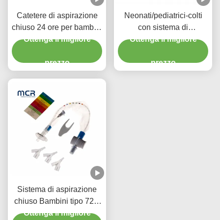
Catetere di aspirazione
Neonati/pediatrici-colti
chiuso 24 ore per bambini
con sistema di
con tre connettori Y-piece
Ottenga il migliore
Ottenga il migliore
aspirazione chiuso
chirurgica usa e getta
prezzo
prezzo
Sistema di aspirazione
chiuso Bambini tipo 72H
CSC Prodotti medici usa
Ottenga il migliore