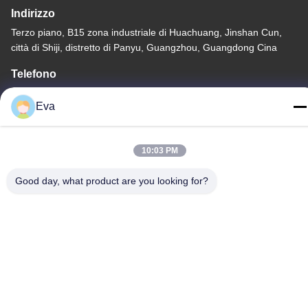
Indirizzo
Terzo piano, B15 zona industriale di Huachuang, Jinshan Cun,
città di Shiji, distretto di Panyu, Guangzhou, Guangdong Cina
Telefono
86-020-3156-0583
Eva
10:03 PM
Cina Buona qualità Sistema di aspirazione chiuso Fornitore.
Good day, what product are you looking for?
-2026 MCREAT (GUANGZHOU) BIO-TECH CO.,LTD Tutti i diritti
riservati.
Politica sulla privacy
|
Mappa del sito