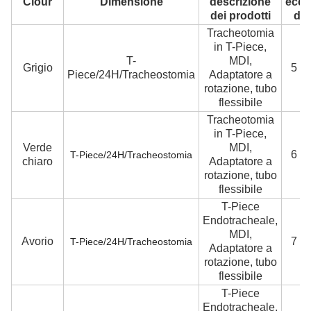
Clour
Dimensione
descrizione
ecce
dei prodotti
di 
Tracheotomia
in T-Piece,
T-
MDI,
Grigio
5 fr
Piece/24H/Tracheostomia
Adaptatore a
rotazione, tubo
flessibile
Tracheotomia
in T-Piece,
Verde
MDI,
6 fr
T-Piece/24H/Tracheostomia
chiaro
Adaptatore a
rotazione, tubo
flessibile
T-Piece
Endotracheale,
MDI,
Avorio
7 fr
T-Piece/24H/Tracheostomia
Adaptatore a
rotazione, tubo
flessibile
T-Piece
Endotracheale,