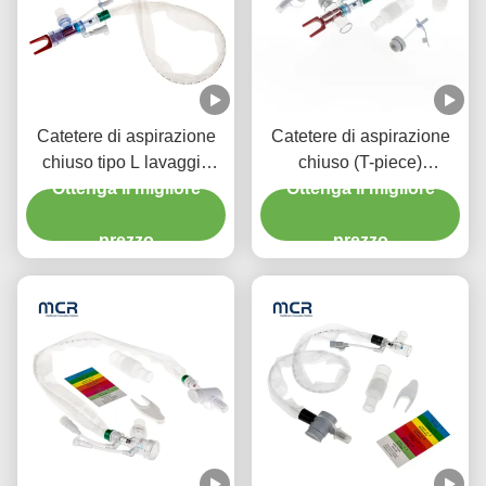
Catetere di aspirazione
Catetere di aspirazione
chiuso tipo L lavaggio
chiuso (T-piece)
automatico 10fr 72h
Ottenga il migliore
Sciacquaggio automatico
Ottenga il migliore
Doppio gomito girevole
72H Per adulti
per l' ospedale
prezzo
prezzo