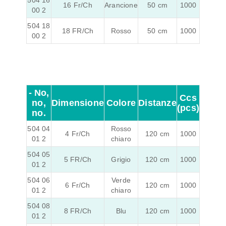
504 16
16 Fr/Ch
Arancione
50 cm
1000
00 2
504 18
18 FR/Ch
Rosso
50 cm
1000
00 2
- No,
Ccs
no,
Dimensione
Colore
Distanze
(pcs)
no.
504 04
Rosso
4 Fr/Ch
120 cm
1000
01 2
chiaro
504 05
5 FR/Ch
Grigio
120 cm
1000
01 2
504 06
Verde
6 Fr/Ch
120 cm
1000
01 2
chiaro
504 08
8 FR/Ch
Blu
120 cm
1000
01 2