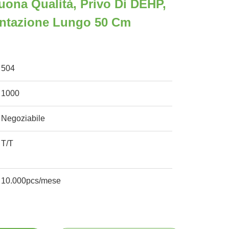
Buona Qualità, Privo Di DEHP,
entazione Lungo 50 Cm
504
1000
Negoziabile
T/T
10.000pcs/mese