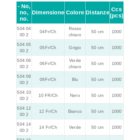
- No,
Ccs
no,
Dimensione
Colore
Distanze
(pcs)
no.
504 04
Rosso
04Fr/Ch
50 cm
1000
00 2
chiaro
504 05
05Fr/Ch
Grigio
50 cm
1000
00 2
504 06
Verde
06Fr/Ch
50 cm
1000
00 2
chiaro
504 08
08Fr/Ch
Blu
50 cm
1000
00 2
504 10
10 FR/Ch
Nero
50 cm
1000
00 2
504 12
12 Fr/Ch
Bianco
50 cm
1000
00 2
504 14
14 Fr/Ch
Verde
50 cm
1000
00 2