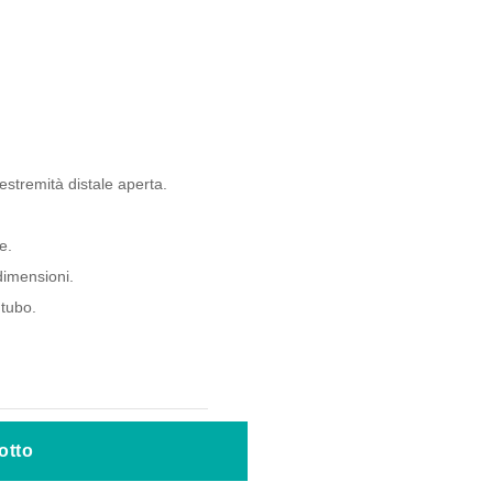
stremità distale aperta.
e.
dimensioni.
 tubo.
otto