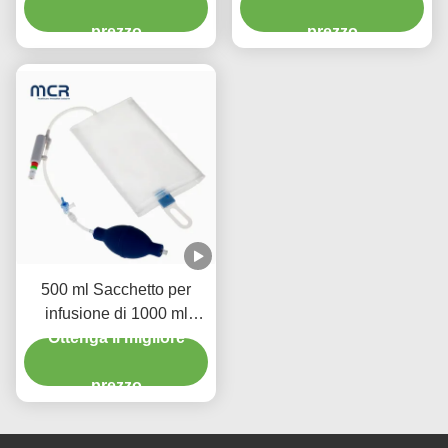
Reusable TPU Material
pronto soccorso con
prezzo
sterilizzazione a ossido di
prezzo
etilene
500 ml Sacchetto per
infusione di 1000 ml
Indicatore di pressione in
Ottenga il migliore
PVC Contenitore per
infusione di fluidi medici
prezzo
Adatto per applicazioni
ospedaliere e cliniche