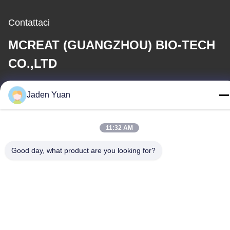
Contattaci
MCREAT (GUANGZHOU) BIO-TECH
CO.,LTD
E-mail
Jaden Yuan
irina@mcreatmedical.com
11:32 AM
Orario di lavoro
8:30-18:00
Good day, what product are you looking for?
Il nostro indirizzo
Indirizzo
Terzo piano, B15 zona industriale di Huachuang, Jinshan Cun,
città di Shiji, distretto di Panyu, Guangzhou, Guangdong Cina