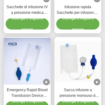
Sacchetto di infusione IV
Infusione rapida
a pressione medica
Sacchetto per infusione a
Struttura PU spessa per
Ottenga il migliore
pressione trasparente
Ottenga il migliore
una gestione efficace dei
500 ml 1000 ml
prezzo
fluidi
prezzo
Emergency Rapid Blood
Sacca infusore a
Transfusion Device
pressione monouso di
Pressure Infusion Bag
Ottenga il migliore
grado medicale per il
Ottenga il migliore