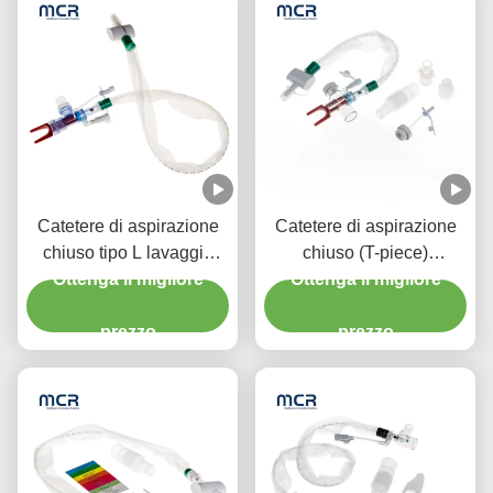
Catetere di aspirazione
Catetere di aspirazione
chiuso tipo L lavaggio
chiuso (T-piece)
automatico 10fr 72h
Ottenga il migliore
Sciacquaggio automatico
Ottenga il migliore
Doppio gomito girevole
72H Per adulti
per l' ospedale
prezzo
prezzo