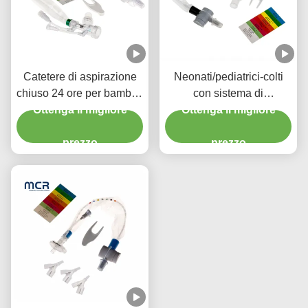
Catetere di aspirazione
Neonati/pediatrici-colti
chiuso 24 ore per bambini
con sistema di
con tre connettori Y-piece
Ottenga il migliore
Ottenga il migliore
aspirazione chiuso
chirurgica usa e getta
prezzo
prezzo