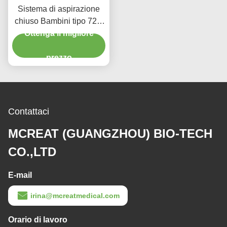
Sistema di aspirazione
chiuso Bambini tipo 72H
CSC Prodotti medici usa
Ottenga il migliore
e getta
prezzo
Contattaci
MCREAT (GUANGZHOU) BIO-TECH
CO.,LTD
E-mail
irina@mcreatmedical.com
Orario di lavoro