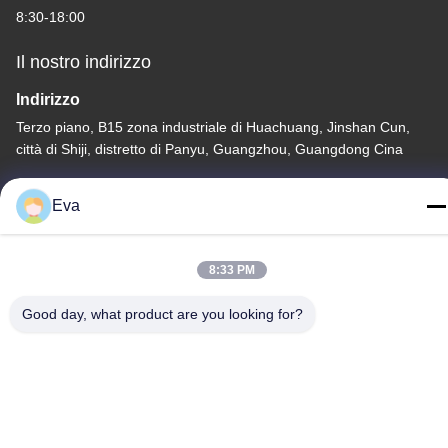
8:30-18:00
Il nostro indirizzo
Indirizzo
Terzo piano, B15 zona industriale di Huachuang, Jinshan Cun,
città di Shiji, distretto di Panyu, Guangzhou, Guangdong Cina
Telefono
Eva
86-020-3156-0583
8:33 PM
Good day, what product are you looking for?
Cina Buona qualità Sistema di aspirazione chiuso Fornitore.
-2026 MCREAT (GUANGZHOU) BIO-TECH CO.,LTD Tutti i diritti
riservati.
Politica sulla privacy
|
Mappa del sito