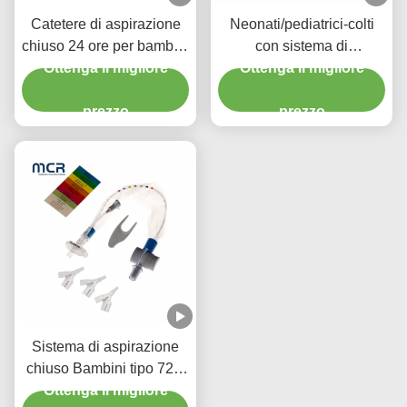
Catetere di aspirazione
Neonati/pediatrici-colti
chiuso 24 ore per bambini
con sistema di
con tre connettori Y-piece
Ottenga il migliore
Ottenga il migliore
aspirazione chiuso
chirurgica usa e getta
prezzo
prezzo
Sistema di aspirazione
chiuso Bambini tipo 72H
CSC Prodotti medici usa
Ottenga il migliore