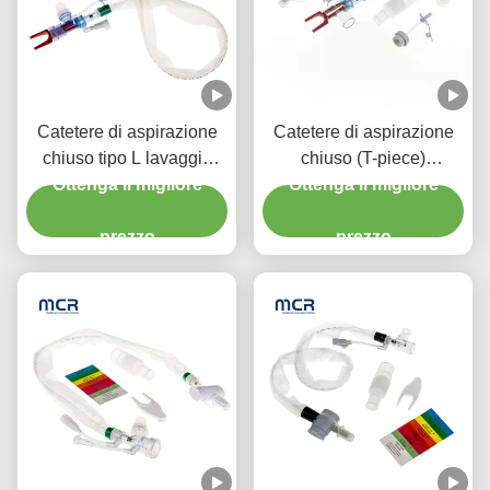
Catetere di aspirazione
Catetere di aspirazione
chiuso tipo L lavaggio
chiuso (T-piece)
automatico 10fr 72h
Ottenga il migliore
Sciacquaggio automatico
Ottenga il migliore
Doppio gomito girevole
72H Per adulti
per l' ospedale
prezzo
prezzo