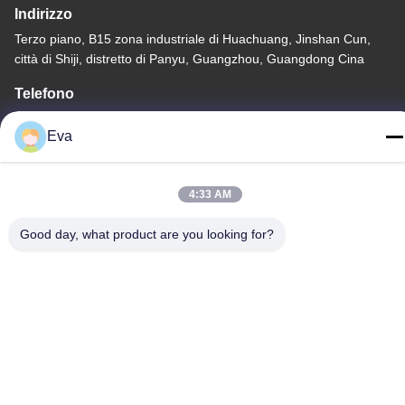
Indirizzo
Terzo piano, B15 zona industriale di Huachuang, Jinshan Cun,
città di Shiji, distretto di Panyu, Guangzhou, Guangdong Cina
Telefono
86-020-3156-0583
Eva
4:33 AM
Cina Buona qualità Sistema di aspirazione chiuso Fornitore.
Good day, what product are you looking for?
-2026 MCREAT (GUANGZHOU) BIO-TECH CO.,LTD Tutti i diritti
riservati.
Politica sulla privacy
|
Mappa del sito