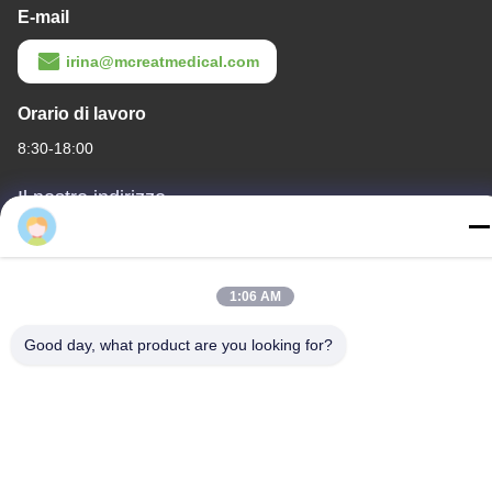
E-mail
irina@mcreatmedical.com
Orario di lavoro
8:30-18:00
Il nostro indirizzo
Indirizzo
Terzo piano, B15 zona industriale di Huachuang, Jinshan Cun,
città di Shiji, distretto di Panyu, Guangzhou, Guangdong Cina
1:06 AM
Telefono
Good day, what product are you looking for?
86-020-3156-0583