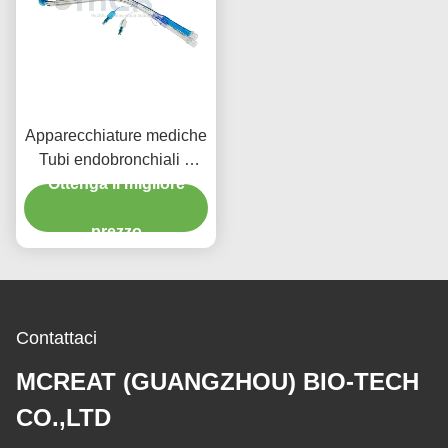
Apparecchiature mediche
Tubi endobronchiali a
doppio lumen con canale
Ottenga il migliore
video
prezzo
Contattaci
MCREAT (GUANGZHOU) BIO-TECH
CO.,LTD