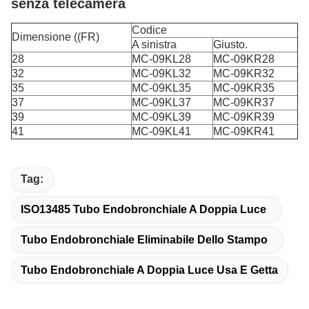
senza telecamera
Codice
Dimensione ((FR)
A sinistra
Giusto.
28
MC-09KL28
MC-09KR28
32
MC-09KL32
MC-09KR32
35
MC-09KL35
MC-09KR35
37
MC-09KL37
MC-09KR37
39
MC-09KL39
MC-09KR39
41
MC-09KL41
MC-09KR41
Tag:
ISO13485 Tubo Endobronchiale A Doppia Luce
Tubo Endobronchiale Eliminabile Dello Stampo
Tubo Endobronchiale A Doppia Luce Usa E Getta