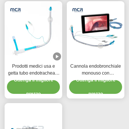
Prodotti medici usa e
Cannola endobronchiale
getta tubo endotracheale
monouso con
a doppio lumen con
Ottenga il migliore
videocamera in PVC per
Ottenga il migliore
polsetta micro-sottile in
adulti
prezzo
PU
prezzo