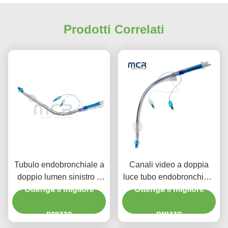
Prodotti Correlati
Tubulo endobronchiale a
Canali video a doppia
doppio lumen sinistro o
luce tubo endobronchiale
destro con canale video
Ottenga il migliore
Ottenga il migliore
visivo orale PVC
semplice
prezzo
prezzo