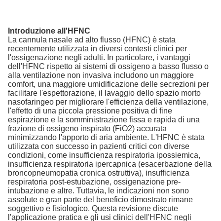
Introduzione all'HFNC
La cannula nasale ad alto flusso (HFNC) è stata
recentemente utilizzata in diversi contesti clinici per
l'ossigenazione negli adulti. In particolare, i vantaggi
dell'HFNC rispetto ai sistemi di ossigeno a basso flusso o
alla ventilazione non invasiva includono un maggiore
comfort, una maggiore umidificazione delle secrezioni per
facilitare l'espettorazione, il lavaggio dello spazio morto
nasofaringeo per migliorare l'efficienza della ventilazione,
l'effetto di una piccola pressione positiva di fine
espirazione e la somministrazione fissa e rapida di una
frazione di ossigeno inspirato (FiO2) accurata
minimizzando l'apporto di aria ambiente. L'HFNC è stata
utilizzata con successo in pazienti critici con diverse
condizioni, come insufficienza respiratoria ipossiemica,
insufficienza respiratoria ipercapnica (esacerbazione della
broncopneumopatia cronica ostruttiva), insufficienza
respiratoria post-estubazione, ossigenazione pre-
intubazione e altre. Tuttavia, le indicazioni non sono
assolute e gran parte del beneficio dimostrato rimane
soggettivo e fisiologico. Questa revisione discute
l'applicazione pratica e gli usi clinici dell'HFNC negli