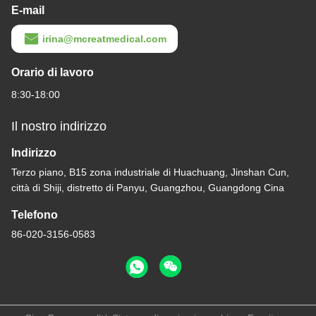
E-mail
irina@mcreatmedical.com
Orario di lavoro
8:30-18:00
Il nostro indirizzo
7:26 PM
Indirizzo
Terzo piano, B15 zona industriale di Huachuang, Jinshan Cun,
Good day, what product are you looking for?
città di Shiji, distretto di Panyu, Guangzhou, Guangdong Cina
Telefono
86-020-3156-0583