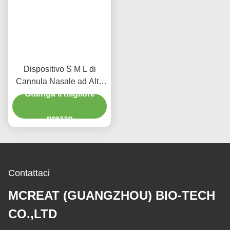
Dispositivo S M L di
Cannula Nasale ad Alto
Flusso Progettato per
Ottenga il migliore
Applicazioni
Endotracheali e
prezzo
Tracheostomiche che
Fornisce Terapia Efficace
Contattaci
MCREAT (GUANGZHOU) BIO-TECH
CO.,LTD