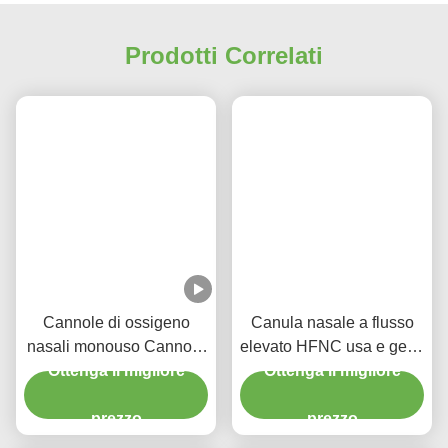
Prodotti Correlati
Cannole di ossigeno
Canula nasale a flusso
nasali monouso Cannole
elevato HFNC usa e getta
nasali ad alto flusso per
Ottenga il migliore
per adulti e bambini
Ottenga il migliore
uso medico
prezzo
prezzo