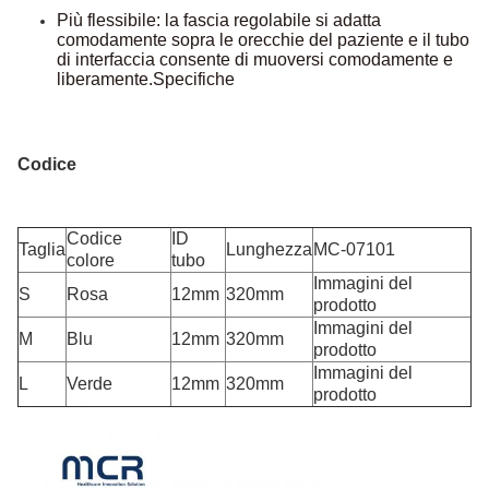
Più flessibile: la fascia regolabile si adatta
comodamente sopra le orecchie del paziente e il tubo
di interfaccia consente di muoversi comodamente e
liberamente.
Specifiche
Codice
Codice
ID
Taglia
Lunghezza
MC-07101
colore
tubo
Immagini del
S
Rosa
12mm
320mm
prodotto
Immagini del
M
Blu
12mm
320mm
prodotto
Immagini del
L
Verde
12mm
320mm
prodotto