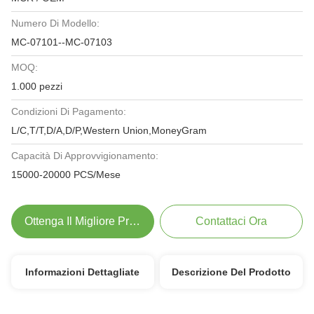
Numero Di Modello:
MC-07101--MC-07103
MOQ:
1.000 pezzi
Condizioni Di Pagamento:
L/C,T/T,D/A,D/P,Western Union,MoneyGram
Capacità Di Approvvigionamento:
15000-20000 PCS/Mese
Ottenga Il Migliore Prezzo
Contattaci Ora
Informazioni Dettagliate
Descrizione Del Prodotto