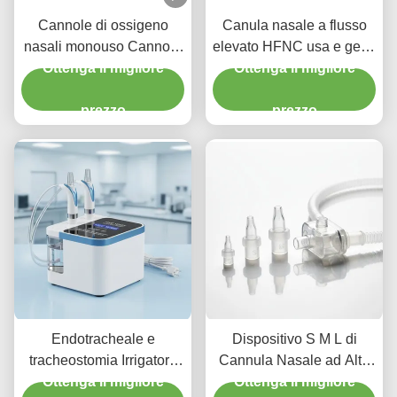
Cannole di ossigeno
Canula nasale a flusso
nasali monouso Cannole
elevato HFNC usa e getta
nasali ad alto flusso per
Ottenga il migliore
per adulti e bambini
Ottenga il migliore
uso medico
prezzo
prezzo
Endotracheale e
Dispositivo S M L di
tracheostomia Irrigatore
Cannula Nasale ad Alto
nasale elettrico periodo di
Ottenga il migliore
Flusso Progettato per
Ottenga il migliore