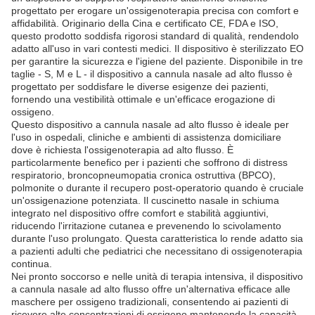
progettato per erogare un'ossigenoterapia precisa con comfort e
affidabilità. Originario della Cina e certificato CE, FDA e ISO,
questo prodotto soddisfa rigorosi standard di qualità, rendendolo
adatto all'uso in vari contesti medici. Il dispositivo è sterilizzato EO
per garantire la sicurezza e l'igiene del paziente. Disponibile in tre
taglie - S, M e L - il dispositivo a cannula nasale ad alto flusso è
progettato per soddisfare le diverse esigenze dei pazienti,
fornendo una vestibilità ottimale e un'efficace erogazione di
ossigeno.
Questo dispositivo a cannula nasale ad alto flusso è ideale per
l'uso in ospedali, cliniche e ambienti di assistenza domiciliare
dove è richiesta l'ossigenoterapia ad alto flusso. È
particolarmente benefico per i pazienti che soffrono di distress
respiratorio, broncopneumopatia cronica ostruttiva (BPCO),
polmonite o durante il recupero post-operatorio quando è cruciale
un'ossigenazione potenziata. Il cuscinetto nasale in schiuma
integrato nel dispositivo offre comfort e stabilità aggiuntivi,
riducendo l'irritazione cutanea e prevenendo lo scivolamento
durante l'uso prolungato. Questa caratteristica lo rende adatto sia
a pazienti adulti che pediatrici che necessitano di ossigenoterapia
continua.
Nei pronto soccorso e nelle unità di terapia intensiva, il dispositivo
a cannula nasale ad alto flusso offre un'alternativa efficace alle
maschere per ossigeno tradizionali, consentendo ai pazienti di
ricevere alte concentrazioni di ossigeno mantenendo la capacità