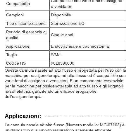
Compatibile con varie fonti di ossigeno
Compatibilità
e ventilatori
Campioni
Disponibile
Tipo di sterilizzazione
Sterilizzazione EO
Periodo di garanzia di
Cinque anni
qualità
Applicazione
Endotracheale e tracheostomia
Taglia
S/M/L
Codice HS
9018390000
Questa cannula nasale ad alto flusso è progettata per l'uso con la
macchina per ossigenoterapia ad alto flusso ed è compatibile con
varie fonti di ossigeno e ventilatori. È un componente essenziale
per le macchine per ossigenoterapia ad alto flusso e gli irrigatori
nasali elettrici, garantendo un'efficace erogazione
dell'ossigenoterapia.
Applicazioni:
La cannula nasale ad alto flusso (Numero modello: MC-07103) è
un dispositivo di supporto respiratorio altamente efficiente