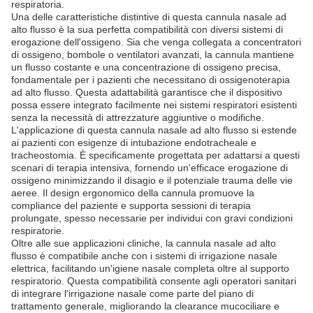
respiratoria.
Una delle caratteristiche distintive di questa cannula nasale ad
alto flusso è la sua perfetta compatibilità con diversi sistemi di
erogazione dell'ossigeno. Sia che venga collegata a concentratori
di ossigeno, bombole o ventilatori avanzati, la cannula mantiene
un flusso costante e una concentrazione di ossigeno precisa,
fondamentale per i pazienti che necessitano di ossigenoterapia
ad alto flusso. Questa adattabilità garantisce che il dispositivo
possa essere integrato facilmente nei sistemi respiratori esistenti
senza la necessità di attrezzature aggiuntive o modifiche.
L'applicazione di questa cannula nasale ad alto flusso si estende
ai pazienti con esigenze di intubazione endotracheale e
tracheostomia. È specificamente progettata per adattarsi a questi
scenari di terapia intensiva, fornendo un'efficace erogazione di
ossigeno minimizzando il disagio e il potenziale trauma delle vie
aeree. Il design ergonomico della cannula promuove la
compliance del paziente e supporta sessioni di terapia
prolungate, spesso necessarie per individui con gravi condizioni
respiratorie.
Oltre alle sue applicazioni cliniche, la cannula nasale ad alto
flusso è compatibile anche con i sistemi di irrigazione nasale
elettrica, facilitando un'igiene nasale completa oltre al supporto
respiratorio. Questa compatibilità consente agli operatori sanitari
di integrare l'irrigazione nasale come parte del piano di
trattamento generale, migliorando la clearance mucociliare e