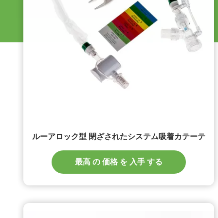
ルーアロック型 閉ざされたシステム吸着カテーテ
最高 の 価格 を 入手 する