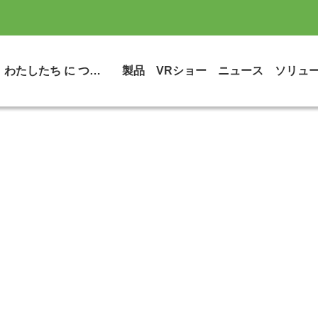
わたしたち に つい て
製品
VRショー
ニュース
ソリュ