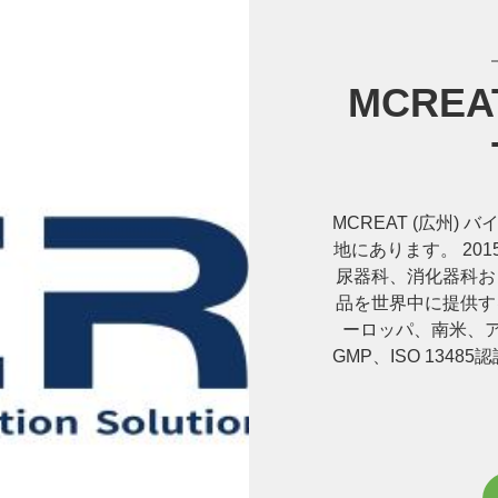
MCREAT
MCREAT (広州
地にあります。 201
尿器科、消化器科お
品を世界中に提供す
ーロッパ、南米、
GMP、ISO 13
米国FDAに登録されて
と健康ソリューショ
医療マーケティング
スに強力な強み
Medicalは、2,