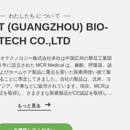
わたしたち に つい て
 (GUANGZHOU) BIO-
TECH CO.,LTD
) バイオテクノロジー株式会社本社は中国広州の華荘工業団
5 年に設立された MCR Medical は、麻酔、呼吸器、泌
よびホームケア製品に重点を置いた医療用使い捨て製
ることに専念してきました。当社の製品は、北米、ヨ
アジア、中東などに販売されています。現在、MCRは
485認証を取得し、さまざまな医療製品がCE認証を取得し、
います。MCR Medical は、医療分野に革新的な製品
もっと見る
ンを提供することにも取り組んでいます。当社には、
と顧客のニーズに応えるための研究開発、管理サービ
を持つエリートの研究開発チームがあります。MCR
400平方メートルの敷地内に10万レベルの精製工場を持って