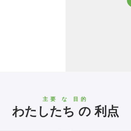
います。優れた医療製
度な生産ラインと検
です。 MCR
主要 な 目的
わたしたち の 利点