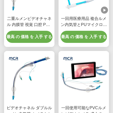
二重ルメンビデオチャネ
一回用医療用品 複合ルメ
ル 内膜管 視覚 口腔 PVC
ン内気管とPUマイクロ薄
平面
いマッチ
最高 の 価格 を 入手 する
最高 の 価格 を 入手 する
ビデオチャネル ダブルル
一回使用可能なPVCルメ