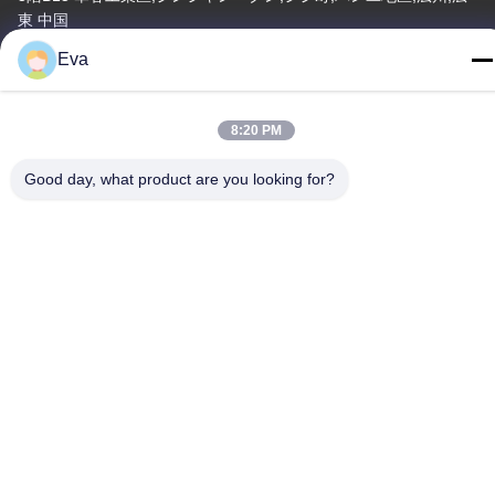
東 中国
Eva
テレ
86-020-3156-0583
8:20 PM
Good day, what product are you looking for?
中国 良質 閉ざされた吸い込みシステム 提供者 著作権 -2026
MCREAT (GUANGZHOU) BIO-TECH CO.,LTD すべての権利は保
護されています.
プライバシーポリシー
|
地図