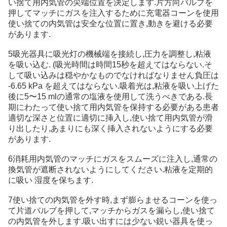
い捨て用内気管の尖端位置を決定します.片方向バルブを
押してマッチにガスを注入するために充電器コーンを使用
使い捨ての内気管は安全な位置に置き,動きを避ける必要
があります.
5吸光器具に吸光灯の機械端を接続し,圧力を調整し,粘液
を吸い込む. (吸光時間は時間15秒を超えてはならない.そ
して吸い込みは穏やかなものでなければなりません負圧は
-6.65 kPa を超えてはならない.吸着光は,粘液を吸い上げた
後に5〜15 mlの通常の塩液を使用して洗うべきである.長
期にわたって使い捨て用内気管を保持する必要がある患者
適切な深さと位置に適切に挿入し,使い捨て用内気管が滑
り出したり,あまりにも深く挿入されないようにする必要
があります.
6消耗用内気管のマッチにガスをスムーズに注入し,通常の
換気管が遮断されないようにしてください.粘液を定期的
に吸い 湿度を保ちます.
7使い捨ての内気管を外す時,まず膨らませるコーンを使っ
て片道バルブを押して,マッチからガスを漏らし,使い捨て
の内気管を外します.吸い出すには少ない鋭い器具を使っ