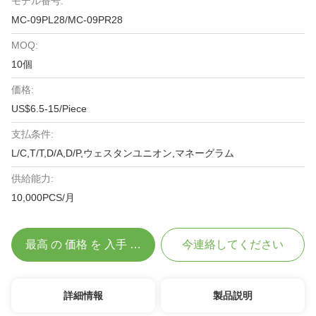
モデル番号:
MC-09PL28/MC-09PR28
MOQ:
10個
価格:
US$6.5-15/Piece
支払条件:
L/C,T/T,D/A,D/P,ウェスタンユニオン,マネーグラム
供給能力:
10,000PCS/月
最高 の 価格 を 入手 する
今連絡してください
詳細情報
製品説明