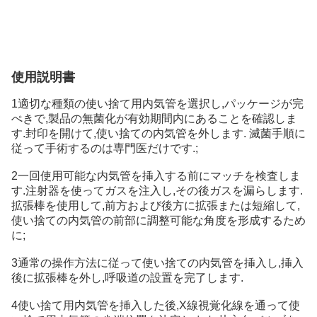
使用説明書
1適切な種類の使い捨て用内気管を選択し,パッケージが完
ぺきで,製品の無菌化が有効期間内にあることを確認しま
す.封印を開けて,使い捨ての内気管を外します. 滅菌手順に
従って手術するのは専門医だけです.;
2一回使用可能な内気管を挿入する前にマッチを検査しま
す.注射器を使ってガスを注入し,その後ガスを漏らします.
拡張棒を使用して,前方および後方に拡張または短縮して,
使い捨ての内気管の前部に調整可能な角度を形成するため
に;
3通常の操作方法に従って使い捨ての内気管を挿入し,挿入
後に拡張棒を外し,呼吸道の設置を完了します.
4使い捨て用内気管を挿入した後,X線視覚化線を通って使