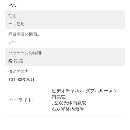
PVC
使用:
一回使用
品質保証の期間::
5 年
パッケージの詳細:
袋,箱,箱
供給の能力:
10,000PCS/月
ビデオチャネル ダブルルーメン
内気管
ハイライト:
, 
左双光体内気管
, 
右双光体内気管