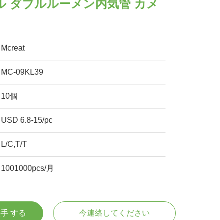
ル ダブルルーメン内気管 カメ
Mcreat
MC-09KL39
10個
USD 6.8-15/pc
L/C,T/T
1001000pcs/月
入手 する
今連絡してください