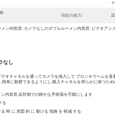
ャ
 外
供給の能力:
1
ーメン内気管
, 
カメラなしのダブルルーメン内気管
, 
ビデオアシ
ラなし
ビデオチャネルを通ってカメラを挿入して ブロンキウームを直
,簡単に観察できるようにし,吸入チャネルを滑らかに保つため
ン内気管,反対側での静かな手術場を可能にします
する
る 時 に 意図 的 に 裂ける 危険 を 軽減 する