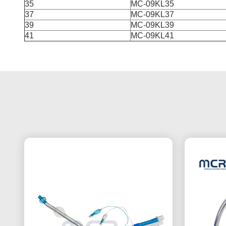
35
MC-09KL35
37
MC-09KL37
39
MC-09KL39
41
MC-09KL41