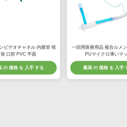
ンビデオチャネル 内膜管 視
一回用医療用品 複合ルメ
覚 口腔 PVC 平面
PUマイクロ薄いマ
 の 価格 を 入手 する
最高 の 価格 を 入手