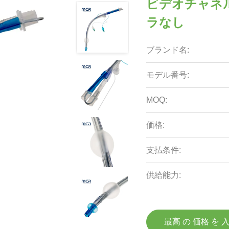
ビデオチャネ
ラなし
ブランド名:
モデル番号:
MOQ:
価格:
支払条件:
供給能力:
最高 の 価格 を 