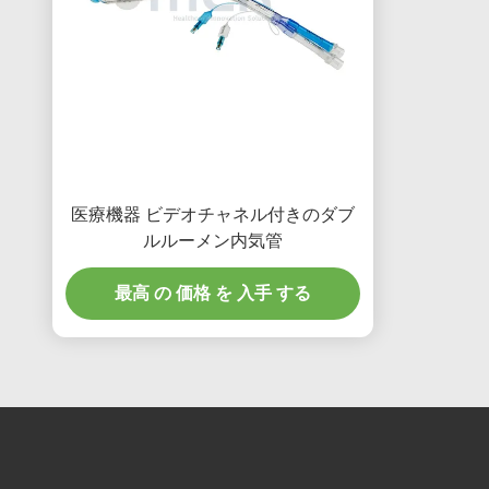
医療機器 ビデオチャネル付きのダブ
ルルーメン内気管
最高 の 価格 を 入手 する