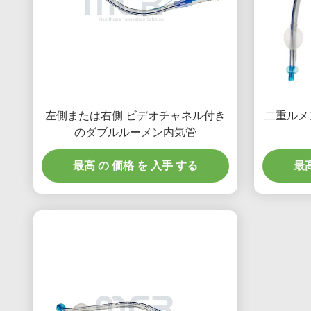
左側または右側 ビデオチャネル付き
二重ルメ
のダブルルーメン内気管
最高 の 価格 を 入手 する
最高