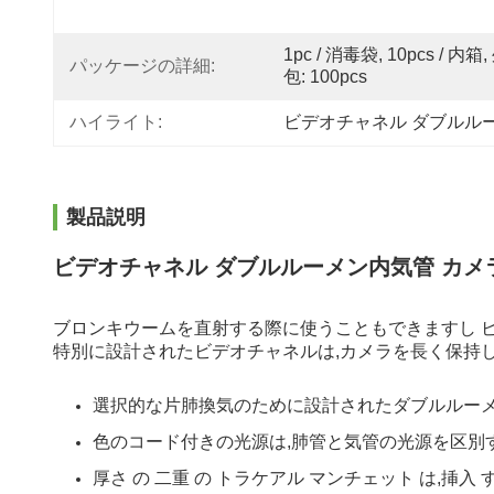
1pc / 消毒袋, 10pcs / 内箱,
パッケージの詳細:
包: 100pcs
ハイライト:
ビデオチャネル ダブルル
製品説明
ビデオチャネル ダブルルーメン内気管 カメ
ブロンキウームを直射する際に使うこともできますし 
特別に設計されたビデオチャネルは,カメラを長く保持し
選択的な片肺換気のために設計されたダブルルーメ
色のコード付きの光源は,肺管と気管の光源を区別
厚さ の 二重 の トラケアル マンチェット は,挿入 す