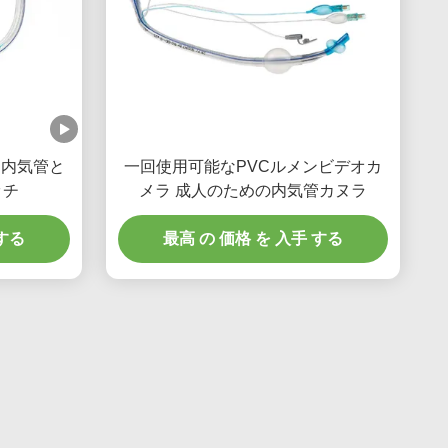
ン内気管と
一回使用可能なPVCルメンビデオカ
ッチ
メラ 成人のための内気管カヌラ
 する
最高 の 価格 を 入手 する