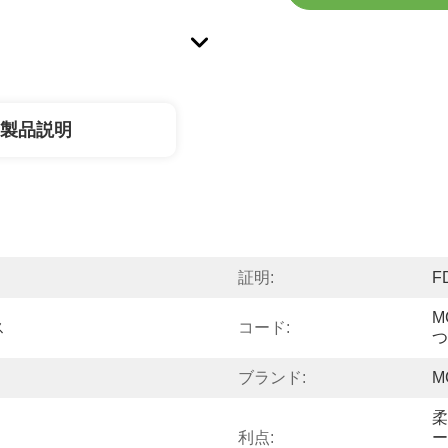
製品説明
証明:
F
M
ス
コード:
つ
ブランド:
M
柔
利点:
ー