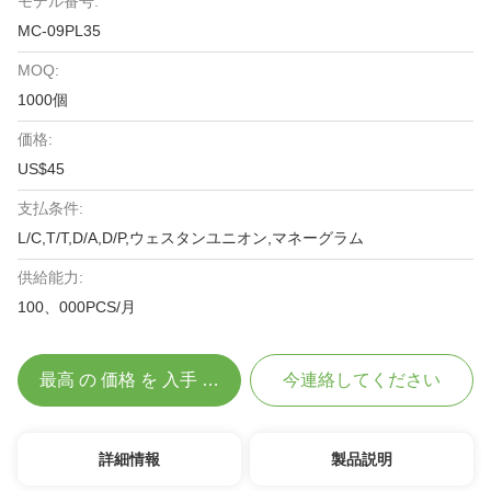
モデル番号:
MC-09PL35
MOQ:
1000個
価格:
US$45
支払条件:
L/C,T/T,D/A,D/P,ウェスタンユニオン,マネーグラム
供給能力:
100、000PCS/月
最高 の 価格 を 入手 する
今連絡してください
詳細情報
製品説明