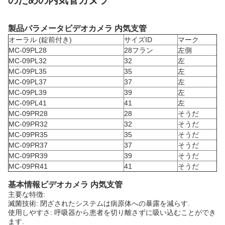
のための内気管カヌラ
製品パラメータ
ビデオカメラ 内気支管
オーラル (錠前付き)
サイズID
マーク
MC-09PL28
28フラン
左側
MC-09PL32
32
左
MC-09PL35
35
左
MC-09PL37
37
左
MC-09PL39
39
左
MC-09PL41
41
左
MC-09PR28
28
そうだ
MC-09PR32
32
そうだ
MC-09PR35
35
そうだ
MC-09PR37
37
そうだ
MC-09PR39
39
そうだ
MC-09PR41
41
そうだ
基本情報
ビデオカメラ 内気支管
主要な特徴:
滅菌技術: 閉ざされたシステムは病原体への暴露を減らす.
使用しやすさ: 呼吸器から患者を切り離さずに吸い込むことができ
ます.