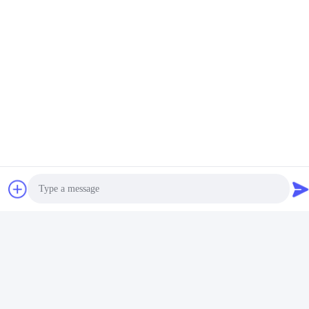
写真
Photo
Video Call