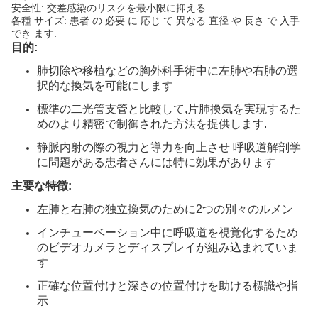
安全性: 交差感染のリスクを最小限に抑える.
各種 サイズ: 患者 の 必要 に 応じ て 異なる 直径 や 長さ で 入手
でき ます.
目的:
肺切除や移植などの胸外科手術中に左肺や右肺の選
択的な換気を可能にします
標準の二光管支管と比較して,片肺換気を実現するた
めのより精密で制御された方法を提供します.
静脈内射の際の視力と導力を向上させ 呼吸道解剖学
に問題がある患者さんには特に効果があります
主要な特徴:
左肺と右肺の独立換気のために2つの別々のルメン
インチューベーション中に呼吸道を視覚化するため
のビデオカメラとディスプレイが組み込まれていま
す
正確な位置付けと深さの位置付けを助ける標識や指
示