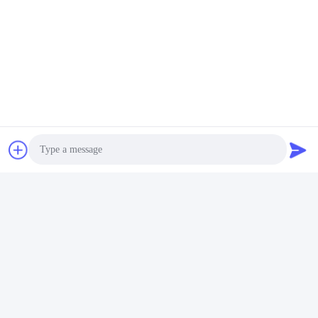
Photo
Ms. Irina Li
Video Call
Sales Director
Audio Call
왓츠앱: