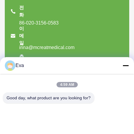
전
화
86-020-3156-0583
이

메
일
irina@mcreatmedical.com
추

가
Eva
3층, B15 후아추앙 산업구역, 진산 룬, 시지 타운,
판유 구, 광저우, 광둥 중국
4:59 AM
Good day, what product are you looking for?
MCREAT (GUANGZHOU) BIO-TECH
CO.,LTD