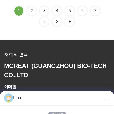
1
2
3
4
5
6
7
8
저희와 연락
MCREAT (GUANGZHOU) BIO-TECH
CO.,LTD
이메일
irina@mcreatmedical.com
Irina
일 시간