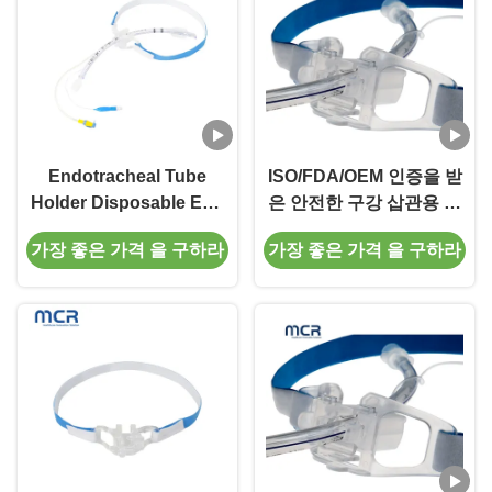
Endotracheal Tube
ISO/FDA/OEM 인증을 받
Holder Disposable ETT
은 안전한 구강 삽관용 조
Fixator Medical
절식 의료 등급 기관 내 튜
가장 좋은 가격 을 구하라
가장 좋은 가격 을 구하라
Equipment
브 홀더