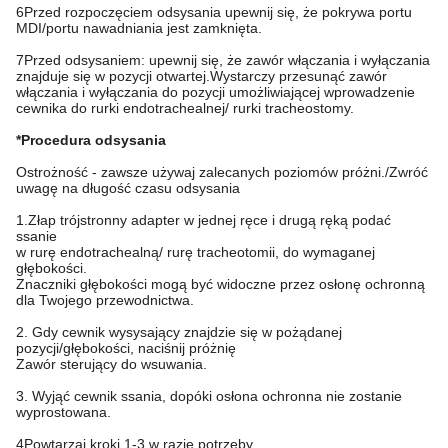
6Przed rozpoczęciem odsysania upewnij się, że pokrywa portu
MDI/portu nawadniania jest zamknięta.
7Przed odsysaniem: upewnij się, że zawór włączania i wyłączania
znajduje się w pozycji otwartej.Wystarczy przesunąć zawór
włączania i wyłączania do pozycji umożliwiającej wprowadzenie
cewnika do rurki endotrachealnej/ rurki tracheostomy.
*Procedura odsysania
Ostrożność - zawsze używaj zalecanych poziomów próżni./Zwróć
uwagę na długość czasu odsysania
1.Złap trójstronny adapter w jednej ręce i drugą ręką podać
ssanie
w rurę endotrachealną/ rurę tracheotomii, do wymaganej
głębokości.
Znaczniki głębokości mogą być widoczne przez osłonę ochronną
dla Twojego przewodnictwa.
2. Gdy cewnik wysysający znajdzie się w pożądanej
pozycji/głębokości, naciśnij próżnię
Zawór sterujący do wsuwania.
3. Wyjąć cewnik ssania, dopóki osłona ochronna nie zostanie
wyprostowana.
4Powtarzaj kroki 1-3 w razie potrzeby.