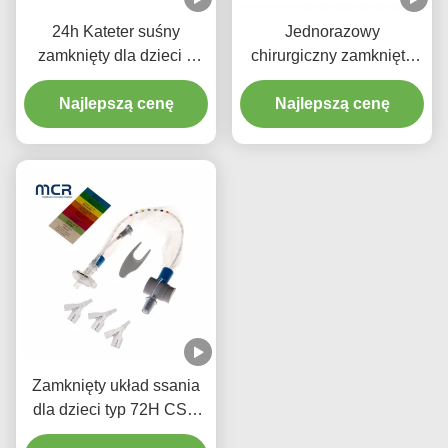
24h Kateter suśny
Jednorazowy
zamknięty dla dzieci z
chirurgiczny zamknięty
trzema złączami Y-piece
układ ssania
Najlepszą cenę
noworodki/pediatria-
Najlepszą cenę
łokcie
Zamknięty układ ssania
dla dzieci typ 72H CSC
Jednorazowe środki