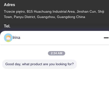
Adres
Trzecie piętro, B15 Huachuang Industrial Area, Jinshan Cun, Shiji
Town, Panyu District, Guangzhou, Guangdong China
Tel.
86-020-3156-0583
Irina
2:34 AM
Chiny Dobra jakość Zamknięty układ ssący Sprzedawca. -2026
Good day, what product are you looking for?
MCREAT (GUANGZHOU) BIO-TECH CO.,LTD Wszystkie prawa
zastrzeżone.
Polityka prywatności
|
Sitemap