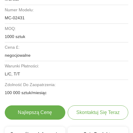
Numer Modelu:
MC-02431
MOQ:
1000 sztuk
Cena £:
negocjowalne
Warunki Płatności:
L/C, T/T
Zdolność Do Zaopatrzenia:
100 000 sztuk/miesiąc
Najlepszą Cenę
Skontaktuj Się Teraz