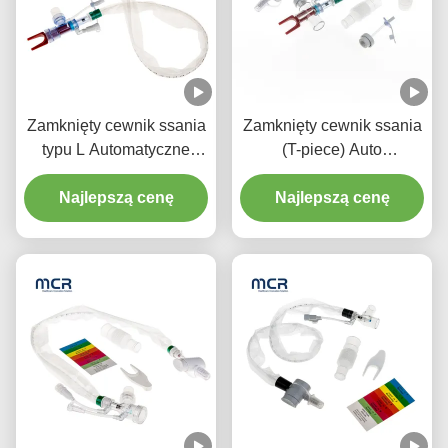
Zamknięty cewnik ssania
Zamknięty cewnik ssania
typu L Automatyczne
(T-piece) Auto
spłukiwanie 10fr 72h
spłukiwanie 72H dla
Podwójny obrotowy
Najlepszą cenę
Najlepszą cenę
dorosłych
łokieć dla szpitala