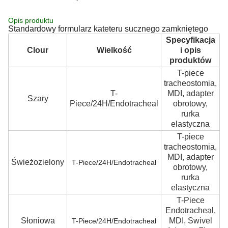
Opis produktu
Standardowy formularz kateteru sucznego zamkniętego
Specyfikacja
P
Clour
Wielkość
i opis
produktów
T-piece
tracheostomia,
T-
MDI, adapter
Szary
Piece/24H/Endotracheal
obrotowy,
rurka
elastyczna
T-piece
tracheostomia,
MDI, adapter
Świeżozielony
T-Piece/24H/Endotracheal
obrotowy,
rurka
elastyczna
T-Piece
Endotracheal,
Słoniowa
MDI, Swivel
T-Piece/24H/Endotracheal