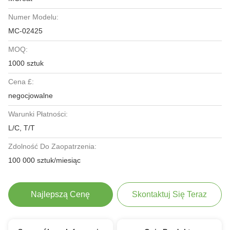
Numer Modelu:
MC-02425
MOQ:
1000 sztuk
Cena £:
negocjowalne
Warunki Płatności:
L/C, T/T
Zdolność Do Zaopatrzenia:
100 000 sztuk/miesiąc
Najlepszą Cenę
Skontaktuj Się Teraz