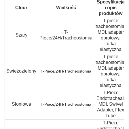
Specyfikacja
Clour
Wielkość
i opis
produktów
T-piece
tracheostomia,
T-
MDI, adapter
Szary
Piece/24H/Tracheostomia
obrotowy,
rurka
elastyczna
T-piece
tracheostomia,
MDI, adapter
Świeżozielony
T-Piece/24H/Tracheostomia
obrotowy,
rurka
elastyczna
T-Piece
Endotracheal,
Słoniowa
MDI, Swivel
T-Piece/24H/Tracheostomia
Adapter, Flex
Tube
T-Piece
Endotracheal,