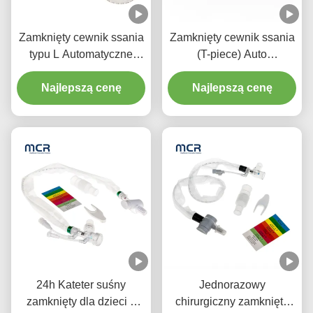
Zamknięty cewnik ssania
Zamknięty cewnik ssania
typu L Automatyczne
(T-piece) Auto
spłukiwanie 10fr 72h
spłukiwanie 72H dla
Podwójny obrotowy
Najlepszą cenę
Najlepszą cenę
dorosłych
łokieć dla szpitala
24h Kateter suśny
Jednorazowy
zamknięty dla dzieci z
chirurgiczny zamknięty