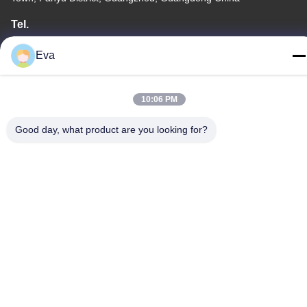
Tel.
86-020-3156-0583
Eva
10:06 PM
Chiny Dobra jakość Zamknięty układ ssący Sprzedawca. -2026
Good day, what product are you looking for?
MCREAT (GUANGZHOU) BIO-TECH CO.,LTD Wszystkie prawa
zastrzeżone.
Polityka prywatności
|
Sitemap