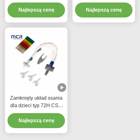
trzema złączami Y-piece
układ ssania
Najlepszą cenę
noworodki/pediatria-
Najlepszą cenę
łokcie
Zamknięty układ ssania
dla dzieci typ 72H CSC
Jednorazowe środki
Najlepszą cenę
medyczne