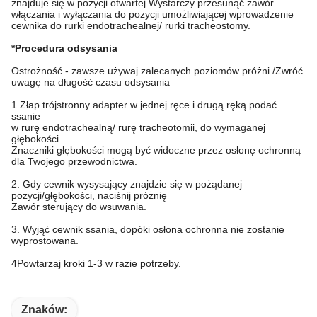
znajduje się w pozycji otwartej.Wystarczy przesunąć zawór
włączania i wyłączania do pozycji umożliwiającej wprowadzenie
cewnika do rurki endotrachealnej/ rurki tracheostomy.
*Procedura odsysania
Ostrożność - zawsze używaj zalecanych poziomów próżni./Zwróć
uwagę na długość czasu odsysania
1.Złap trójstronny adapter w jednej ręce i drugą ręką podać
ssanie
w rurę endotrachealną/ rurę tracheotomii, do wymaganej
głębokości.
Znaczniki głębokości mogą być widoczne przez osłonę ochronną
dla Twojego przewodnictwa.
2. Gdy cewnik wysysający znajdzie się w pożądanej
pozycji/głębokości, naciśnij próżnię
Zawór sterujący do wsuwania.
3. Wyjąć cewnik ssania, dopóki osłona ochronna nie zostanie
wyprostowana.
4Powtarzaj kroki 1-3 w razie potrzeby.
Znaków: