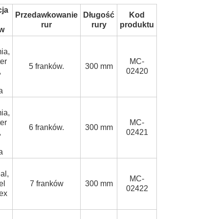
cja
Przedawkowanie
Długość
Kod
rur
rury
produktu
w
ia,
er
MC-
5 franków.
300 mm
,
02420
a
ia,
er
MC-
6 franków.
300 mm
,
02421
a
al,
MC-
el
7 franków
300 mm
02422
lex