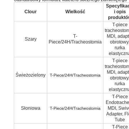
Specyfika
Clour
Wielkość
i opis
produktó
T-piece
tracheostom
T-
MDI, adapt
Szary
Piece/24H/Tracheostomia
obrotowy
rurka
elastyczn
T-piece
tracheostom
MDI, adapt
Świeżozielony
T-Piece/24H/Tracheostomia
obrotowy
rurka
elastyczn
T-Piece
Endotrache
Słoniowa
MDI, Swiv
T-Piece/24H/Tracheostomia
Adapter, F
Tube
T-Piece