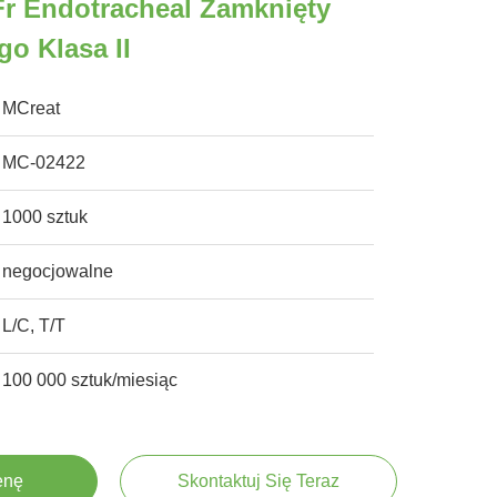
Fr Endotracheal Zamknięty
o Klasa II
MCreat
MC-02422
1000 sztuk
negocjowalne
L/C, T/T
100 000 sztuk/miesiąc
enę
Skontaktuj Się Teraz