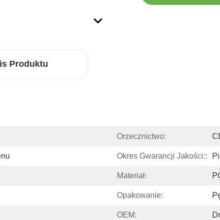
is Produktu
Orzecznictwo:
C
enu
Okres Gwarancji Jakości::
Pi
Materiał:
P
Opakowanie:
P
OEM:
D