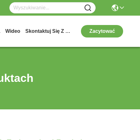
a
Wideo
Skontaktuj Się Z Nami
Zacytować
uktach