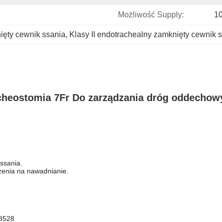
Możliwość Supply:
10
ięty cewnik ssania
, 
Klasy II endotrachealny zamknięty cewnik 
acheostomia 7Fr Do zarządzania dróg oddechow
ssania.
czenia na nawadnianie.
 8528