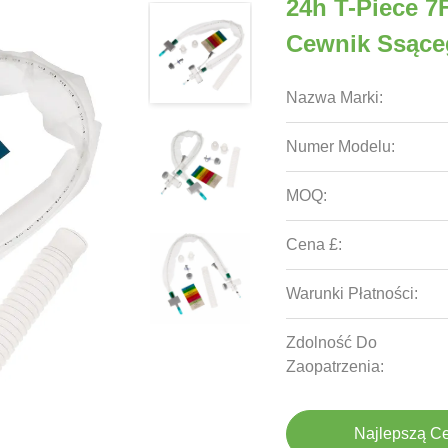
24h T-Piece 7
Cewnik Ssąceg
Nazwa Marki:
Numer Modelu:
MOQ:
Cena £:
Warunki Płatności:
Zdolność Do
Zaopatrzenia:
Najlepszą C