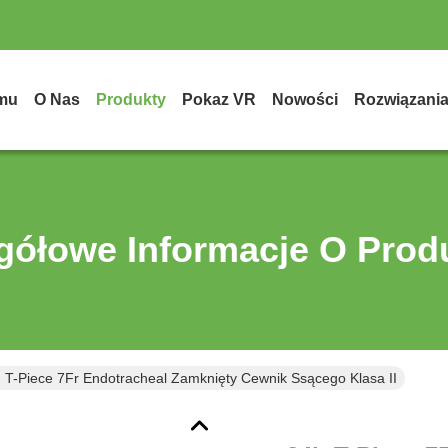
mu
O Nas
Produkty
Pokaz VR
Nowości
Rozwiązani
gółowe Informacje O Prod
 T-Piece 7Fr Endotracheal Zamknięty Cewnik Ssącego Klasa II