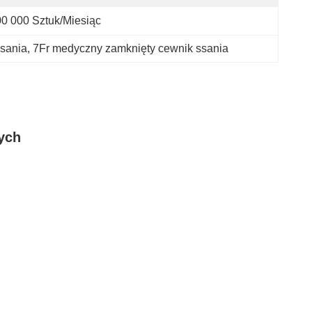
0 000 Sztuk/miesiąc
ssania
, 
7Fr medyczny zamknięty cewnik ssania
ych