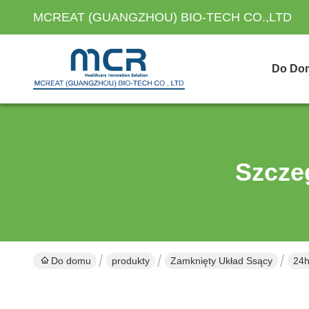
MCREAT (GUANGZHOU) BIO-TECH CO.,LTD
Do Do
Szcze
Do domu
produkty
Zamknięty Układ Ssący
24h