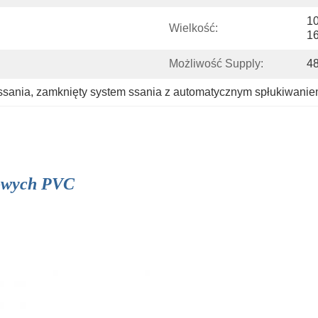
10
Wielkość:
16
Możliwość Supply:
48
ssania
, 
zamknięty system ssania z automatycznym spłukiwani
zowych PVC