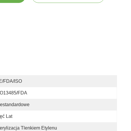
E/FDA/ISO
SO13485/FDA
iestandardowe
ęć Lat
erylizacja Tlenkiem Etylenu