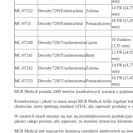
mm)
14 FR ((4,7
MC-07252
Dorosły/72H/Endotracheal
Zielona
mm)
16 FR ((5,4
MC-0753
Dorosły/72H/Endotracheal
Pomarańczowy
mm)
10 franków
MC-07240
Dorosły/72H/Tracheostomia
Czarne
(3,35 mm)
12 FR ((4,0
MC-07241
Dorosły/72H/Tracheostomia
Biały
mm)
14 FR ((4,7
MC-07242
Dorosły/72H/Tracheostomia
Zielona
mm)
16 FR ((5,4
MC-07253
Dorosły/72H/Tracheostomia
Pomarańczowy
mm)
MCR Medical posiada 2400 metrów kwadratowych warsztat o pojemnoś
Konsekwencja i jakość to nasza misja.MCR Medical ściśle reguluje k
chemiczne, które spełniają standard CFDA, aby zapewnić produkty o w
W ostatnich latach staramy się stać się przedsiębiorstwem produkc
jakości całego procesu, aby zapewnić, że możemy dostarczać klientom
MCR Medical jest znaczącym dostawcą cewników medycznych na świec