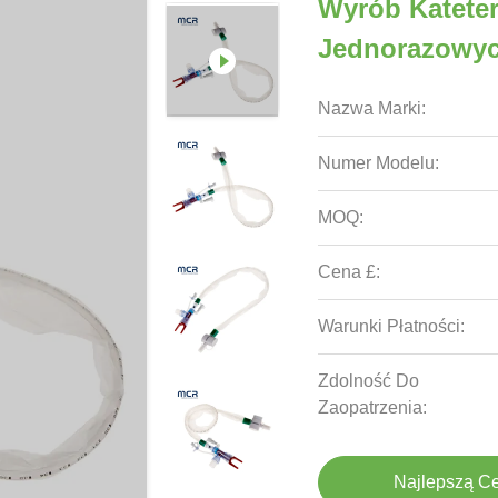
Wyrób Katet
Jednorazowy
Nazwa Marki:
Numer Modelu:
MOQ:
Cena £:
Warunki Płatności:
Zdolność Do
Zaopatrzenia:
Najlepszą C