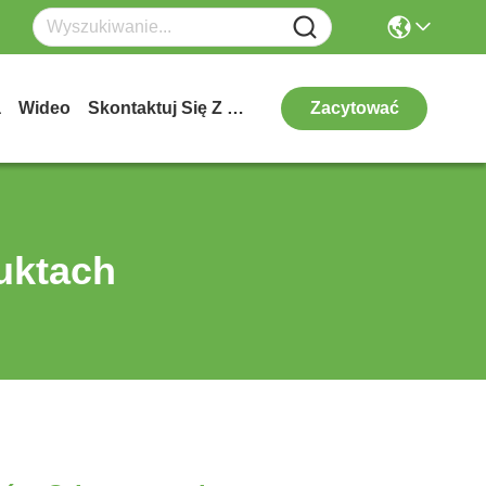
a
Wideo
Skontaktuj Się Z Nami
Zacytować
uktach