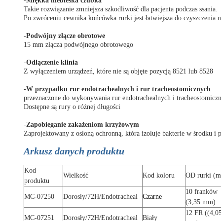
-
Miękka niebieska czubka
Takie rozwiązanie zmniejsza szkodliwość dla pacjenta podczas ssania.
Po zwróceniu cewnika końcówka rurki jest łatwiejsza do czyszczenia 
-
Podwójny złącze obrotowe
15 mm złącza podwójnego obrotowego
-
Odłączenie klinia
Z wyłączeniem urządzeń, które nie są objęte pozycją 8521 lub 8528
-
W przypadku rur endotrachealnych i rur tracheostomicznych
przeznaczone do wykonywania rur endotrachealnych i tracheostomicz
Dostępne są rury o różnej długości
-
Zapobieganie zakażeniom krzyżowym
Zaprojektowany z osłoną ochronną, która izoluje bakterie w środku 
Arkusz danych produktu
Kod
Wielkość
Kod koloru
OD rurki (
produktu
10 franków
MC-07250
Dorosły/72H/Endotracheal
Czarne
(3,35 mm)
12 FR ((4,0
MC-07251
Dorosły/72H/Endotracheal
Biały