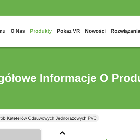
mu
O Nas
Produkty
Pokaz VR
Nowości
Rozwiązani
gółowe Informacje O Prod
ób Kateterów Odsuwowych Jednorazowych PVC