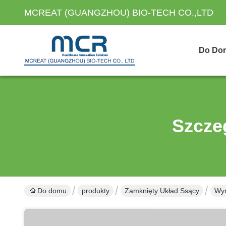
MCREAT (GUANGZHOU) BIO-TECH CO.,LTD
Do Do
Szcze
Do domu
produkty
Zamknięty Układ Ssący
Wyr