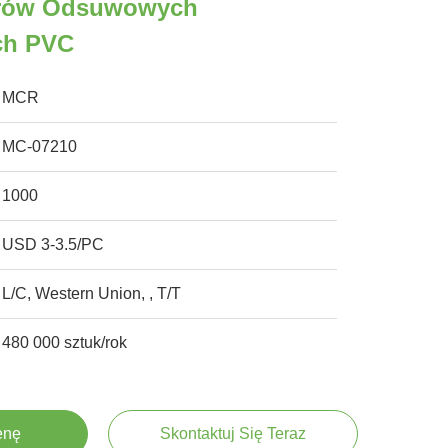
erów Odsuwowych
ch PVC
MCR
MC-07210
1000
USD 3-3.5/PC
L/C, Western Union, , T/T
480 000 sztuk/rok
enę
Skontaktuj Się Teraz