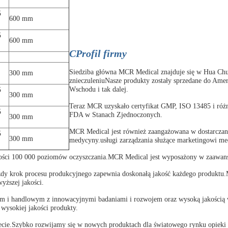
5
600 mm
5
600 mm
C
Profil firmy
Siedziba główna MCR Medical znajduje się w Hua Chua
300 mm
znieczuleniuNasze produkty zostały sprzedane do Amer
Wschodu i tak dalej.
5
300 mm
Teraz MCR uzyskało certyfikat GMP, ISO 13485 i różn
5
FDA w Stanach Zjednoczonych.
300 mm
MCR Medical jest również zaangażowana w dostarczan
5
300 mm
medycyny.usługi zarządzania służące marketingowi m
ci 100 000 poziomów oczyszczania.MCR Medical jest wyposażony w zaawansow
ażdy krok procesu produkcyjnego zapewnia doskonałą jakość każdego produktu
yższej jakości.
yjnym i handlowym z innowacyjnymi badaniami i rozwojem oraz wysoką jakości
 wysokiej jakości produkty.
ie.Szybko rozwijamy się w nowych produktach dla światowego rynku opieki 