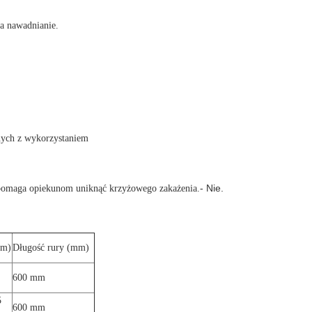
na nawadnianie.
nych z wykorzystaniem
- Nie.
i pomaga opiekunom uniknąć krzyżowego zakażenia.
mm)
Długość rury (mm)
600 mm
5
600 mm