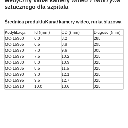
Medyczny kanał kamery wideo z tworzywa
sztucznego dla szpitala
Średnica produktu
Kanał kamery wideo, rurka śluzowa
Kodyfikacja
Id ((mm)
OD ((mm)
Długość ((mm)
MC-15960
6.0
8.2
285
MC-15965
6.5
8.8
295
MC-15970
7.0
9.6
305
MC-15975
7.5
10.2
315
MC-15980
8.0
10.9
325
MC-15985
8.5
11.5
325
MC-15990
9.0
12.1
325
MC-15995
9.5
12.7
325
MC-15910
10.0
13.6
325