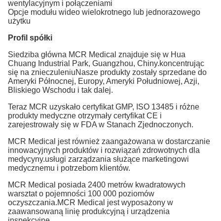
wentylacyjnym i połączeniami
Opcje modułu wideo wielokrotnego lub jednorazowego
użytku
Profil spółki
Siedziba główna MCR Medical znajduje się w Hua
Chuang Industrial Park, Guangzhou, Chiny.koncentrując
się na znieczuleniuNasze produkty zostały sprzedane do
Ameryki Północnej, Europy, Ameryki Południowej, Azji,
Bliskiego Wschodu i tak dalej.
Teraz MCR uzyskało certyfikat GMP, ISO 13485 i różne
produkty medyczne otrzymały certyfikat CE i
zarejestrowały się w FDA w Stanach Zjednoczonych.
MCR Medical jest również zaangażowana w dostarczanie
innowacyjnych produktów i rozwiązań zdrowotnych dla
medycyny.usługi zarządzania służące marketingowi
medycznemu i potrzebom klientów.
MCR Medical posiada 2400 metrów kwadratowych
warsztat o pojemności 100 000 poziomów
oczyszczania.MCR Medical jest wyposażony w
zaawansowaną linię produkcyjną i urządzenia
inspekcyjne..