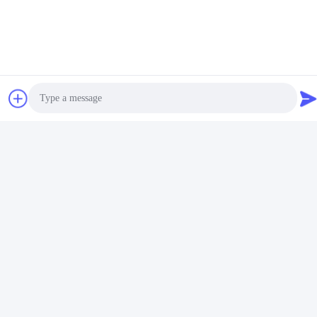
Jednorazowy rurka
Sterylna medyczna rurka
dotchawicza z portem
endotrachealna dla
ssącym - Bez DEHP
wszystkich rozmiarów z
Przezroczysty PVC z
Najlepszą cenę
Najlepszą cenę
CE ISO
pięcioletnią gwarancją
jakości
Photo
Video Call
Audio Call
Wzmocniona