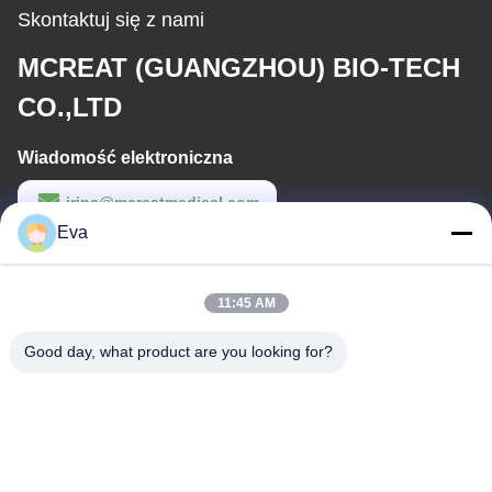
Skontaktuj się z nami
MCREAT (GUANGZHOU) BIO-TECH
CO.,LTD
Wiadomość elektroniczna
irina@mcreatmedical.com
Eva
Czas pracy
8:30-18:00
11:45 AM
Nasz adres
Good day, what product are you looking for?
Adres
Trzecie piętro, B15 Huachuang Industrial Area, Jinshan Cun, Shiji
Town, Panyu District, Guangzhou, Guangdong China
Tel.