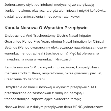
Jednorazowy stylet do intubacji medycznej ze sterylizacją
tlenkiem etylenu, elastyczna pręta aluminiowa i miękki końcówka
dystalna do znieczulenia i medycyny ratunkowej
Kanula Nosowa O Wysokim Przepływie
Endotracheal And Tracheostomy Electric Nasal Irrigator
Guarantee Period Five Years ofering Nasal Irrigation for Clinical
Settings (Period gwarancyjny elektrycznego nawadniacza nosa w
warunkach endotracheal i tracheostomy) Pięć lat oferowania
nawadniania nosa w warunkach klinicznych
Kaniula nosowa S M L o wysokim przepływie, kompatybilna z
różnymi źródłami tlenu, respiratorami, okres gwarancji pięć lat,
urządzenie do tlenoterapii
Urządzenie do kaniuli nosowej o wysokim przepływie S M L
przeznaczone do zastosowań z rurką intubacyjną i
tracheostomijną, zapewniające skuteczną terapię
Nasowa kaniula z dużym przepływem tlenu HFNC jednorazowa