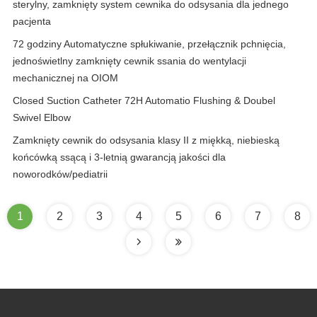
sterylny, zamknięty system cewnika do odsysania dla jednego
pacjenta
72 godziny Automatyczne spłukiwanie, przełącznik pchnięcia,
jednoświetlny zamknięty cewnik ssania do wentylacji
mechanicznej na OIOM
Closed Suction Catheter 72H Automatio Flushing & Doubel
Swivel Elbow
Zamknięty cewnik do odsysania klasy II z miękką, niebieską
końcówką ssącą i 3-letnią gwarancją jakości dla
noworodków/pediatrii
1
2
3
4
5
6
7
8