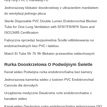
rurę rurę PVC z mankietą PU
Jednorazowy blokator dooskrzelowy z ultracienkim mankietem
do wentylacji jednego płuca
Sterile Disposable PVC Double Lumen Endobronchial Blocker
Tube for One-Lung Ventilation with 5FR/7FR/9FR Sizes and
ISO13485 Certification
Fabryczna sprzedaż bezpośrednia Środki odblokowania rur
endotrachealnych bez PVC i lateksu
Match Et Tube 5fr 7fr 9fr Blokator przewodów oddechowych
Rurka Dooskrzelowa O Podwójnym Świetle
Kanał wideo Podwójna rurka endobronchialna bez kamery
Jednorazowa kamerka wideo z lustrem PVC Endobronchial
Cannula dla dorosłych
Urządzenia medyczne Dwukrotne rurki endobronchialne z
kanałem wideo
Kanał wideo Dwukrotna rurka endobronchialna jednorazowa ISO