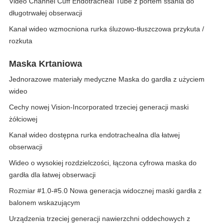
Video Channel Cuff Endotracheal Tube z portem ssania do
długotrwałej obserwacji
Kanał wideo wzmocniona rurka śluzowo-tłuszczowa przykuta /
rozkuta
Maska ​​krtaniowa
Jednorazowe materiały medyczne Maska do gardła z użyciem
wideo
Cechy nowej Vision-Incorporated trzeciej generacji maski
żółciowej
Kanał wideo dostępna rurka endotrachealna dla łatwej
obserwacji
Wideo o wysokiej rozdzielczości, łączona cyfrowa maska do
gardła dla łatwej obserwacji
Rozmiar #1.0-#5.0 Nowa generacja widocznej maski gardła z
balonem wskazującym
Urządzenia trzeciej generacji nawierzchni oddechowych z